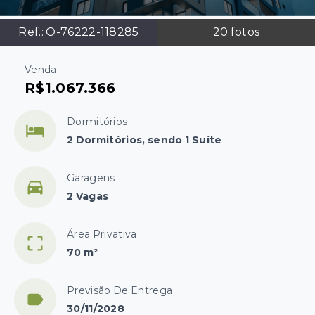
Ref.:
O-76222-118285
20
fotos
Venda
R$1.067.366
Dormitórios
2 Dormitórios, sendo 1 Suíte
Garagens
2 Vagas
Área Privativa
70 m²
Previsão De Entrega
30/11/2028