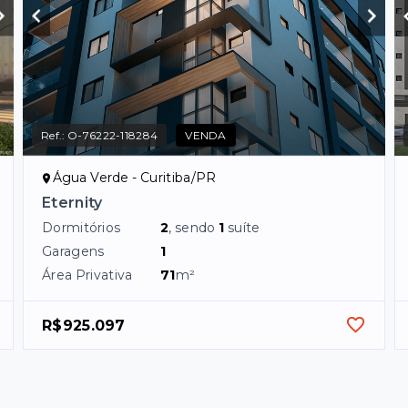
Ref.:
O-76222-118284
VENDA
Água Verde - Curitiba/PR
Eternity
Dormitórios
2
, sendo
1
suíte
Garagens
1
Área Privativa
71
m²
R$925.097