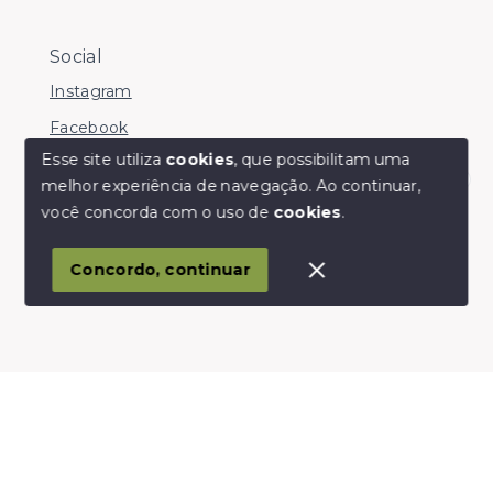
Social
Instagram
Facebook
Esse site utiliza
cookies
, que possibilitam uma
melhor experiência de navegação.
Ao continuar,
Olá! somos da Linkmob, como podemos ajudar?
você concorda com o uso de
cookies
.
© Copyright 2026 - Youinvest - Todos os direitos
reservados
Concordo, continuar
SITE PARA IMOBILIARIA
Início
Histórico
Favoritos