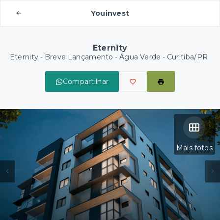
Youinvest
Eternity
Eternity - Breve Lançamento -
Água Verde - Curitiba/PR
Compartilhar
Mais fotos