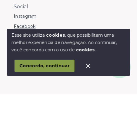
Social
Instagram
Facebook
Esse site utiliza
cookies
, que possibilitam uma
melhor experiência de navegação.
Ao continuar,
Olá! somos da Linkmob, como podemos ajudar?
você concorda com o uso de
cookies
.
© Copyright 2026 - Youinvest - Todos os direitos
reservados
Concordo, continuar
SITE PARA IMOBILIARIA
Início
Histórico
Favoritos