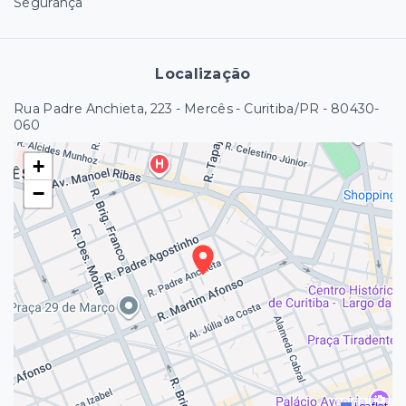
Segurança
Localização
Rua Padre Anchieta, 223 - Mercês - Curitiba/PR
- 80430-
060
+
−