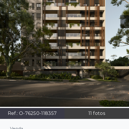
Ref.:
O-76250-118357
11
fotos
Venda