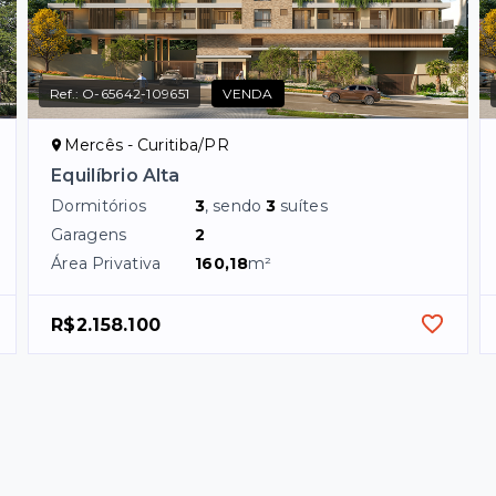
Ref.:
O-65642-109651
VENDA
Mercês - Curitiba/PR
Equilíbrio Alta
Dormitórios
3
, sendo
3
suítes
Garagens
2
Área Privativa
160,18
m²
R$2.158.100