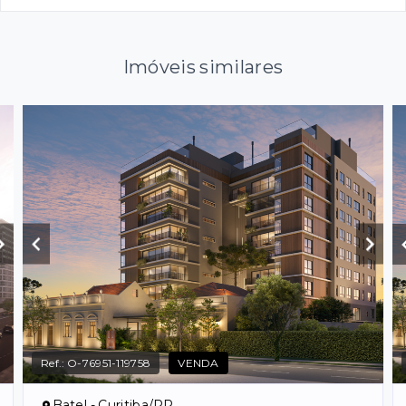
Imóveis similares
Ref.:
O-76951-119758
VENDA
Batel - Curitiba/PR