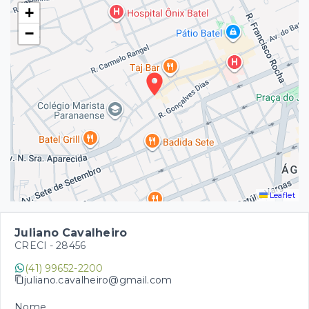
+
−
Leaflet
Juliano Cavalheiro
CRECI -
28456
(41) 99652-2200
juliano.cavalheiro@gmail.com
Nome