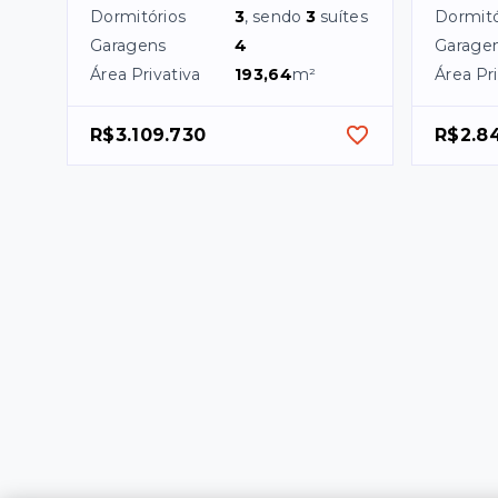
Dormitórios
3
, sendo
3
suítes
Dormitó
Garagens
4
Garage
Área Privativa
193,64
m²
Área Pri
R$3.109.730
R$2.84