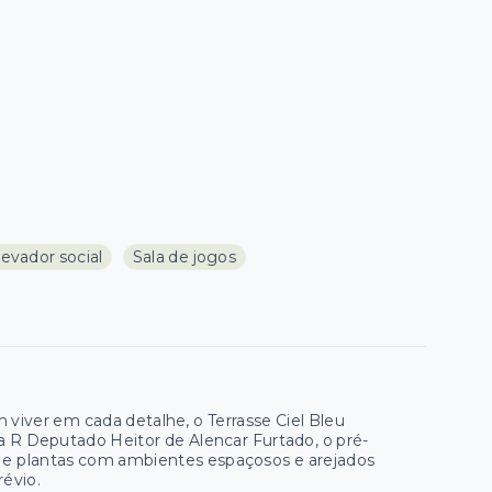
levador social
Sala de jogos
iver em cada detalhe, o Terrasse Ciel Bleu
na R Deputado Heitor de Alencar Furtado, o pré-
 plantas com ambientes espaçosos e arejados
révio.