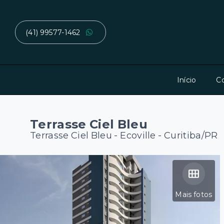
(41) 99577-1462
Início
C
Terrasse Ciel Bleu
Terrasse Ciel Bleu -
Ecoville - Curitiba/PR
Mais fotos