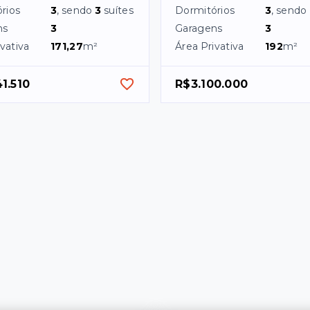
rios
3
, sendo
3
suítes
Dormitórios
3
, sendo
ns
3
Garagens
3
vativa
171,27
m²
Área Privativa
192
m²
1.510
R$3.100.000