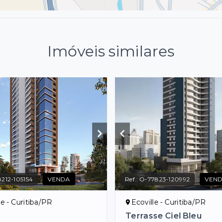
Imóveis similares
212-105154
VENDA
Ref.:
O-77823-120992
VEN
le - Curitiba/PR
Ecoville - Curitiba/PR
Terrasse Ciel Bleu