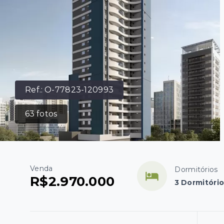
Ref.:
O-77823-120993
63
fotos
Venda
Dormitórios
R$2.970.000
3 Dormitório