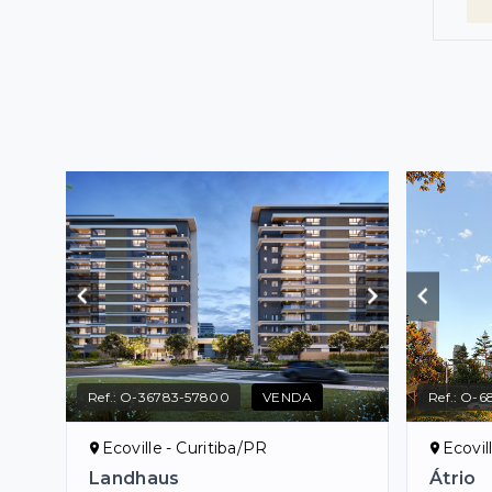
Ref.:
O-36783-57800
VENDA
Ref.:
O-68
Ecoville - Curitiba/PR
Ecovil
Landhaus
Átrio