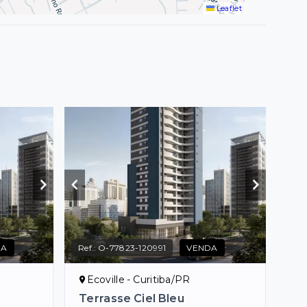
Leaflet
DA
Ref.:
O-77823-120991
VENDA
Ecoville - Curitiba/PR
Terrasse Ciel Bleu