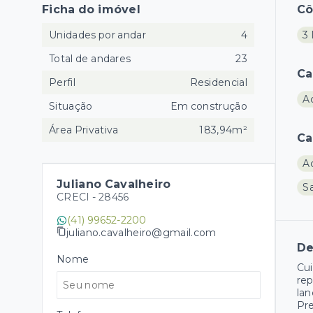
Ficha do imóvel
C
Unidades por andar
4
3 
Total de andares
23
Ca
Perfil
Residencial
A
Situação
Em construção
Área Privativa
183,94m²
Ca
A
Juliano Cavalheiro
Sa
CRECI -
28456
(41) 99652-2200
juliano.cavalheiro@gmail.com
De
Nome
Cui
rep
la
Pre