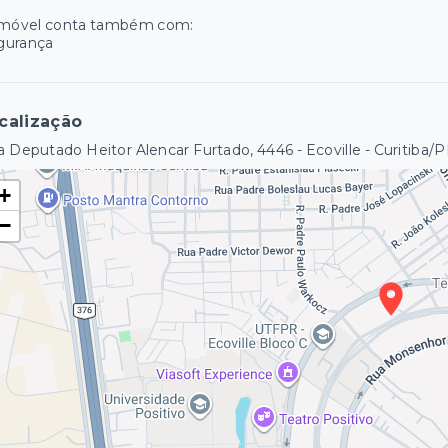
imóvel conta também com:
gurança
calização
 Deputado Heitor Alencar Furtado, 4446 - Ecoville - Curitiba/
+
−