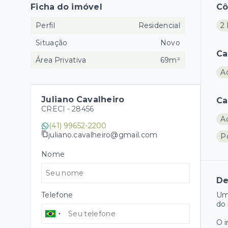
Ficha do imóvel
C
Perfil
Residencial
2 
Situação
Novo
Ca
Área Privativa
69m²
A
Juliano Cavalheiro
Ca
CRECI -
28456
A
(41) 99652-2200
juliano.cavalheiro@gmail.com
Po
Nome
De
Telefone
Um
do 
O 