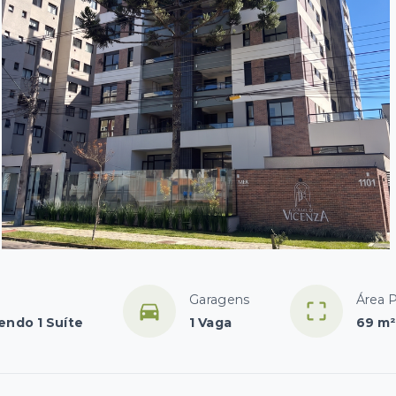
Garagens
Área P
endo 1 Suíte
1 Vaga
69 m²