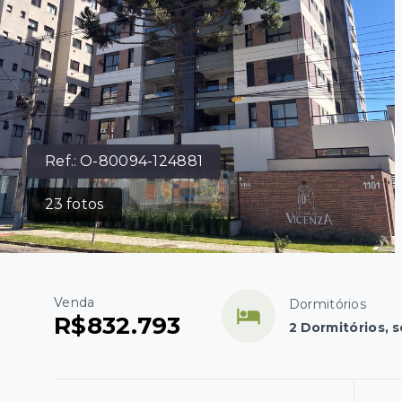
Ref.:
O-80094-124881
23
fotos
Venda
Dormitórios
R$832.793
2 Dormitórios, s