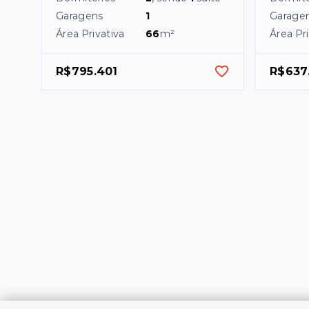
Garagens
1
Garage
Área Privativa
66
m²
Área Pri
R$795.401
R$637