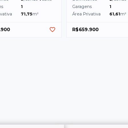
ns
1
Garagens
1
vativa
71,75
m²
Área Privativa
61,61
m²
.900
R$659.900