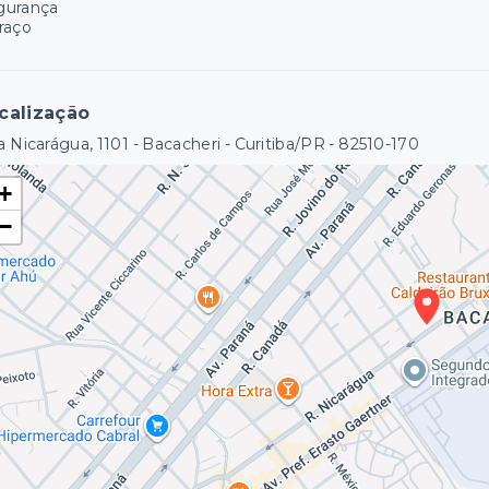
gurança
raço
calização
 Nicarágua, 1101 - Bacacheri - Curitiba/PR
- 82510-170
+
−