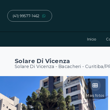
(41) 99577-1462
Início
C
Solare Di Vicenza
Solare Di Vicenza -
Bacacheri - Curitiba/P
Mais fotos