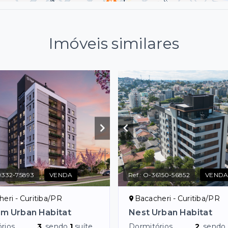
Imóveis similares
9332-75893
VENDA
Ref.:
O-36150-56852
VEND
eri - Curitiba/PR
Bacacheri - Curitiba/PR
m Urban Habitat
Nest Urban Habitat
rios
3
, sendo
1
suíte
Dormitórios
2
, sendo