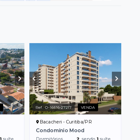
A
Ref.:
O-16616-27217
VENDA
Bacacheri - Curitiba/PR
Condomínio Mood
1
suíte
Dormitórios
2
, sendo
1
suíte