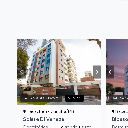
Ref.:
O-80136-124901
VENDA
Ref.:
O-4
Bacacheri - Curitiba/PR
Bacach
Solare Di Veneza
Blosso
Dormitórios
2
, sendo
1
suíte
Dormitó