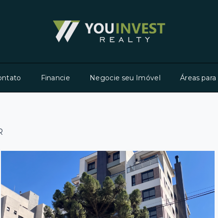
ontato
Financie
Negocie seu Imóvel
Áreas para
R