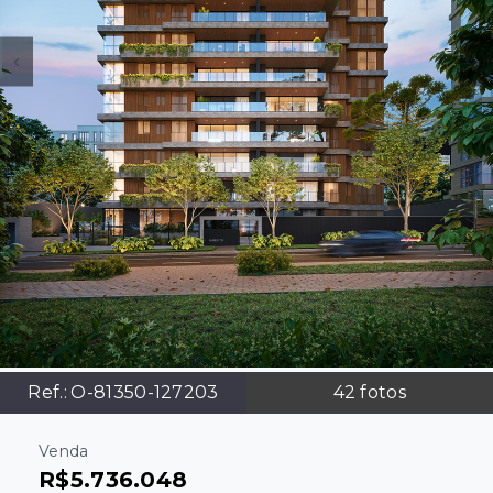
Ref.:
O-81350-127203
42
fotos
Venda
R$5.736.048