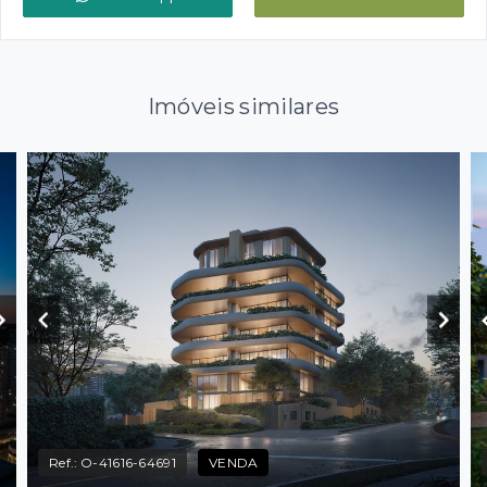
Imóveis similares
Ref.:
O-41616-64691
VENDA