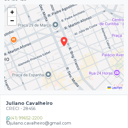
+
−
Leaflet
Juliano Cavalheiro
CRECI -
28456
(41) 99652-2200
juliano.cavalheiro@gmail.com