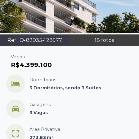
Ref.:
O-82035-128577
18
fotos
Venda
R$4.399.100
Dormitórios
3 Dormitórios, sendo 3 Suítes
Garagens
3 Vagas
Área Privativa
273,83 m²