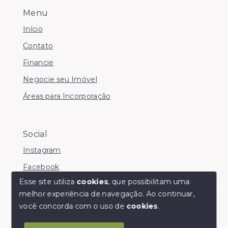
Menu
Início
Contato
Financie
Negocie seu Imóvel
Áreas para Incorporação
Social
Instagram
Facebook
Esse site utiliza
cookies
, que possibilitam uma
melhor experiência de navegação.
Ao continuar,
Olá! somos da Linkmob, como podemos ajudar?
você concorda com o uso de
cookies
.
© Copyright 2026 - Youinvest - Todos os direitos
reservados