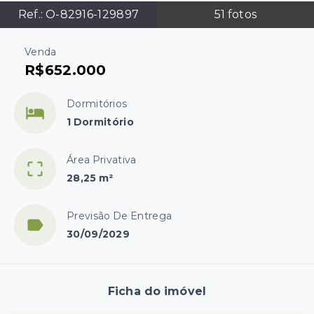
Ref.:
O-82916-129897
51
fotos
Venda
R$652.000
Dormitórios
1 Dormitório
Área Privativa
28,25 m²
Previsão De Entrega
30/09/2029
Ficha do imóvel