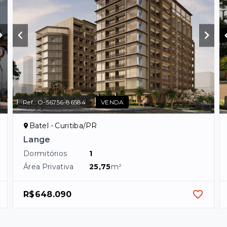
Ref.:
O-56756-86584
VENDA
Batel - Curitiba/PR
Lange
Dormitórios
1
Área Privativa
25,75
m²
R$648.090