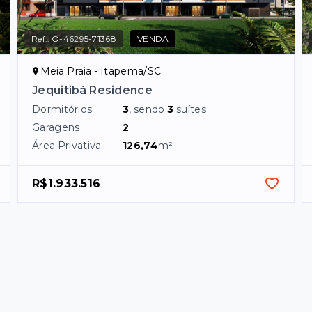
Ref.:
O-46295-71368
VENDA
Meia Praia - Itapema/SC
Jequitibá Residence
Dormitórios
3
, sendo
3
suítes
Garagens
2
Área Privativa
126,74
m²
R$1.933.516