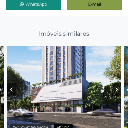
WhatsApp
E-mail
Imóveis similares
Ref.:
O-41186-64034
VENDA