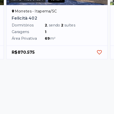
Morretes - Itapema/SC
Felicità 402
Dormitórios
2
, sendo
2
suítes
Garagens
1
Área Privativa
69
m²
R$870.575