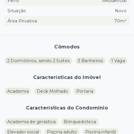
Perfil
Residencial
Situação
Novo
Área Privativa
70m²
Cômodos
2 Dormitórios, sendo 2 Suítes
3 Banheiros
1 Vaga
Características do Imóvel
Academia
Deck Molhado
Portaria
Características do Condomínio
Academia de ginástica
Brinquedoteca
Elevador social
Piscina adulto
Piscina infantil