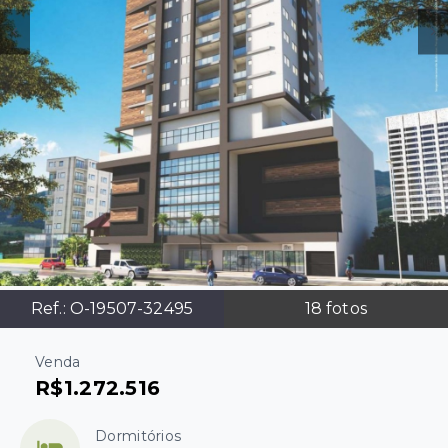
Ref.:
O-19507-32495
18
fotos
Venda
R$1.272.516
Dormitórios