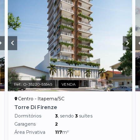
Ref.:
O-35220-55545
VENDA
Centro - Itapema/SC
Torre Di Firenze
Dormitórios
3
, sendo
3
suítes
Garagens
2
Área Privativa
117
m²