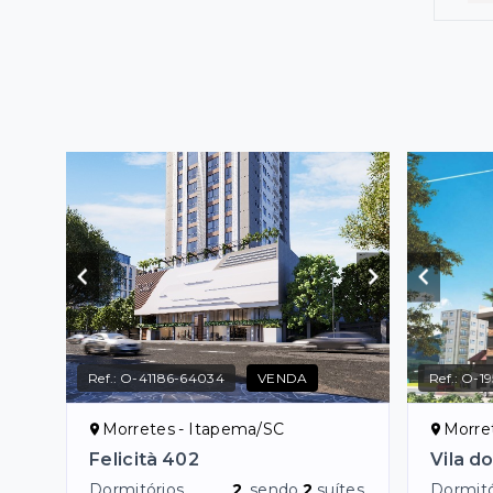
Ref.:
O-41186-64034
VENDA
Ref.:
O-19
Morretes - Itapema/SC
Morre
Felicità 402
Vila d
Dormitórios
2
, sendo
2
suítes
Dormitó