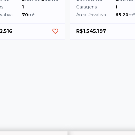
ns
1
Garagens
1
vativa
70
m²
Área Privativa
65,20
m
2.516
R$1.545.197