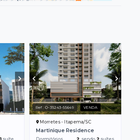
A
Ref.:
O-35243-55649
VENDA
Morretes - Itapema/SC
Martinique Residence
1
suíte
Dormitórios
2
, sendo
2
suítes