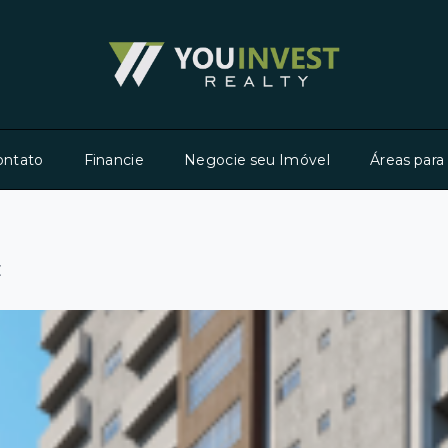
ontato
Financie
Negocie seu Imóvel
Áreas para
C