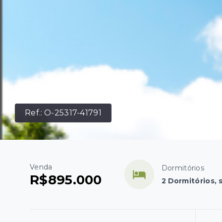
Ref.:
O-25317-41791
Venda
Dormitórios
R$895.000
2 Dormitórios, 