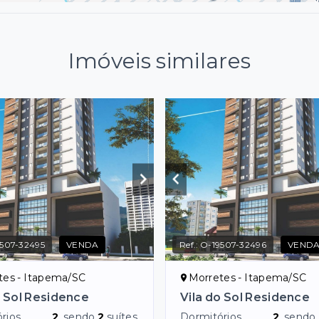
Imóveis similares
507-32495
VENDA
Ref.:
O-19507-32496
VEND
tes - Itapema/SC
Morretes - Itapema/SC
o Sol Residence
Vila do Sol Residence
rios
2
, sendo
2
suítes
Dormitórios
2
, sendo