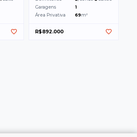
Garagens
1
²
Área Privativa
69
m²
R$892.000