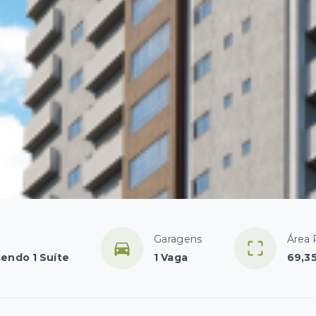
Garagens
Área 
sendo 1 Suíte
1 Vaga
69,3