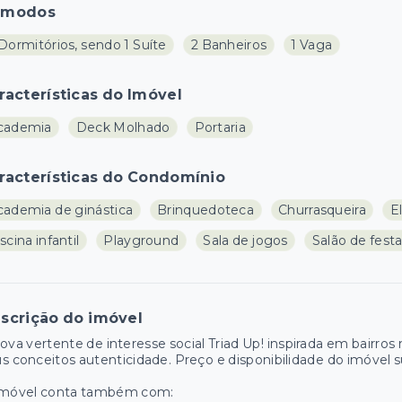
ômodos
Dormitórios, sendo 1 Suíte
2 Banheiros
1 Vaga
racterísticas do Imóvel
cademia
Deck Molhado
Portaria
racterísticas do Condomínio
cademia de ginástica
Brinquedoteca
Churrasqueira
E
scina infantil
Playground
Sala de jogos
Salão de fest
scrição do imóvel
ova vertente de interesse social Triad Up! inspirada em bairro
s conceitos autenticidade. Preço e disponibilidade do imóvel su
imóvel conta também com: