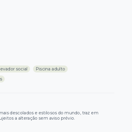
levador social
Piscina adulto
as
s mais descolados e estilosos do mundo, traz em
jeitos a alteração sem aviso prévio.