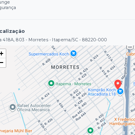
unge
gurança
calização
 418A, 803 - Morretes - Itapema/SC
- 88220-000
+
−