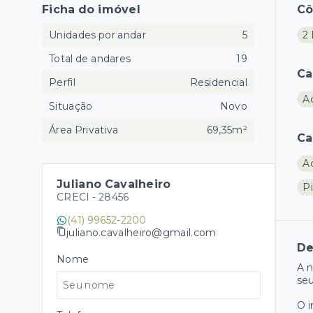
Ficha do imóvel
C
Unidades por andar
5
2 
Total de andares
19
Ca
Perfil
Residencial
A
Situação
Novo
Área Privativa
69,35m²
Ca
A
Juliano Cavalheiro
Pi
CRECI -
28456
(41) 99652-2200
juliano.cavalheiro@gmail.com
De
Nome
A n
seu
O 