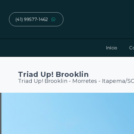
(41) 99577-1462
Início
C
Triad Up! Brooklin
Triad Up! Brooklin -
Morretes - Itapema/S