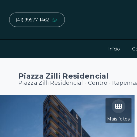
(41) 99577-1462
Início
C
Piazza Zilli Residencial
Piazza Zilli Residencial -
Centro - Itapema
Mais fotos