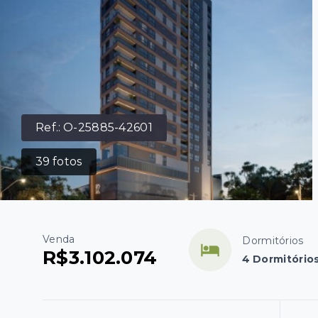
Ref.:
O-25885-42601
39
fotos
Venda
Dormitórios
R$3.102.074
4 Dormitórios