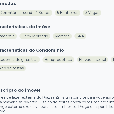
ômodos
Dormitórios, sendo 4 Suítes
5 Banheiros
3 Vagas
racterísticas do Imóvel
cademia
Deck Molhado
Portaria
SPA
racterísticas do Condomínio
cademia de ginástica
Brinquedoteca
Elevador social
lão de festas
scrição do imóvel
rea de lazer externa do Piazza Zilli é um convite para você apro
a relaxar e se divertir. O salão de festas conta com uma áre
nge externo exclusivo para este ambiente. Preço e disponibilid
vio.