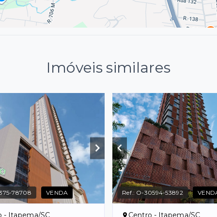
Imóveis similares
375-78708
VENDA
Ref.:
O-30594-53892
VEND
o - Itapema/SC
Centro - Itapema/SC