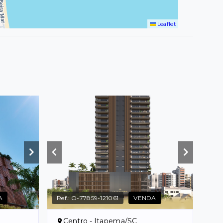
Leaflet
A
Ref.:
O-77859-121061
VENDA
Centro - Itapema/SC