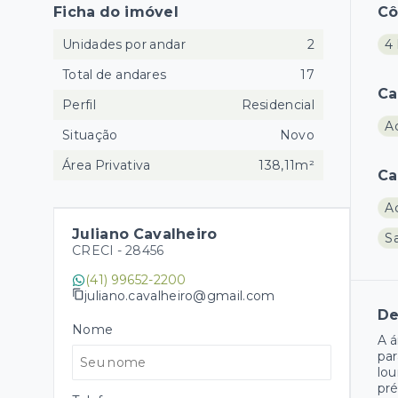
Ficha do imóvel
C
Unidades por andar
2
4 
Total de andares
17
Ca
Perfil
Residencial
A
Situação
Novo
Área Privativa
138,11m²
Ca
A
Juliano Cavalheiro
Sa
CRECI -
28456
(41) 99652-2200
juliano.cavalheiro@gmail.com
De
Nome
A á
par
lou
pré