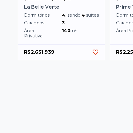
La Belle Verte
Prime
Dormitórios
4
, sendo
4
suítes
Dormitó
Garagens
3
Garage
Área
140
m²
Área Pri
Privativa
R$2.651.939
R$2.2