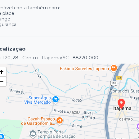
imóvel conta também com:
e place
unge
gurança
calização
 120, 28 - Centro - Itapema/SC
- 88220-000
+
−