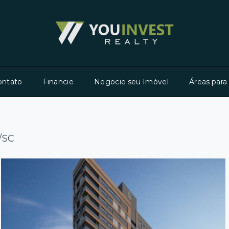
ontato
Financie
Negocie seu Imóvel
Áreas para
/SC