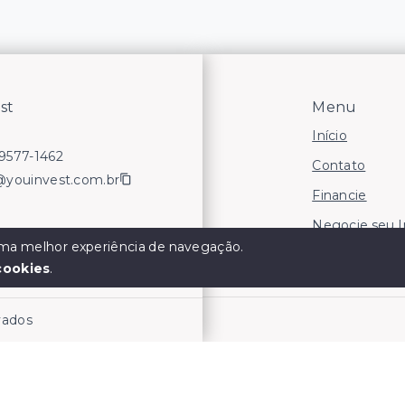
st
Menu
Início
99577-1462
Contato
@youinvest.com.br
Financie
Negocie seu 
 uma melhor experiência de navegação.
Áreas para In
cookies
.
rvados