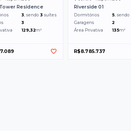
 Tower Residence
Riverside 01
rios
3
, sendo
3
suítes
Dormitórios
5
, sendo
ns
3
Garagens
2
vativa
129,32
m²
Área Privativa
135
m²
57.089
R$8.785.737