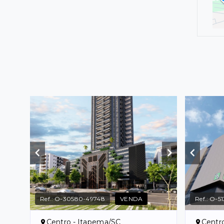
Ref.:
O-30580-49748
VENDA
Ref.:
O-51
Centro - Itapema/SC
Centr