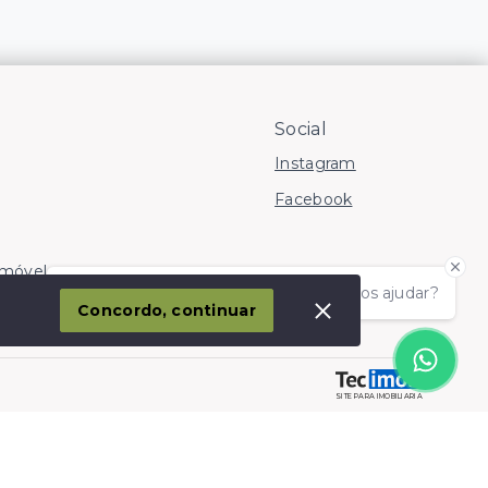
Social
Instagram
Facebook
Imóvel
Olá! somos da Linkmob, como podemos ajudar?
corporação
Concordo, continuar
SITE PARA IMOBILIARIA