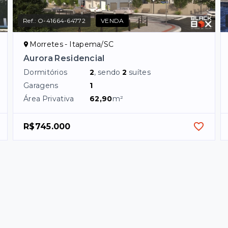
Ref.:
O-41664-64772
VENDA
Morretes - Itapema/SC
Aurora Residencial
Dormitórios
2
, sendo
2
suítes
Garagens
1
Área Privativa
62,90
m²
R$745.000