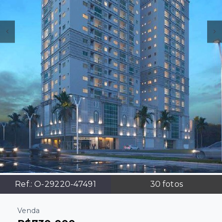
Ref.:
O-29220-47491
30
fotos
Venda