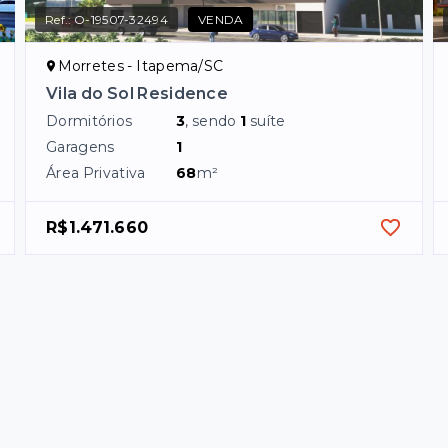
Ref.:
O-19507-32494
VENDA
Morretes - Itapema/SC
Vila do Sol Residence
Dormitórios
3
, sendo
1
suíte
Garagens
1
Área Privativa
68
m²
R$1.471.660