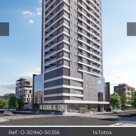
Ref.:
O-30940-50356
14
fotos