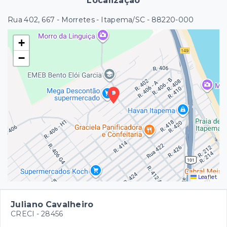
Localização
Rua 402, 667 - Morretes - Itapema/SC
- 88220-000
+
−
Leaflet
Juliano Cavalheiro
CRECI -
28456