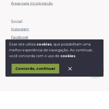
Áreas para Incorporação
Social
Instagram
Facebook
Esse site utiliza
cookies
, que possibilitam uma
melhor experiência de navegação.
Ao continuar,
Olá! somos da Linkmob, como podemos ajudar?
você concorda com o uso de
cookies
.
© Copyright 2026 - Youinvest - Todos os direitos
reservados
Concordo, continuar
SITE PARA IMOBILIARIA
Início
Histórico
Favoritos