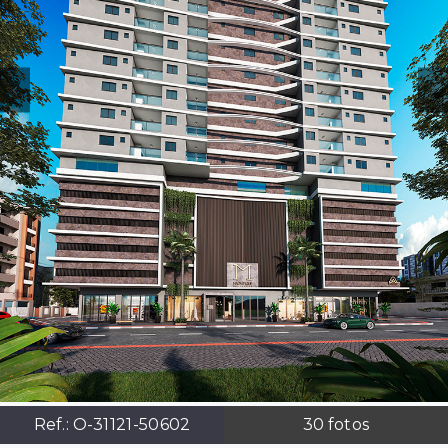
Ref.:
O-31121-50602
30
fotos