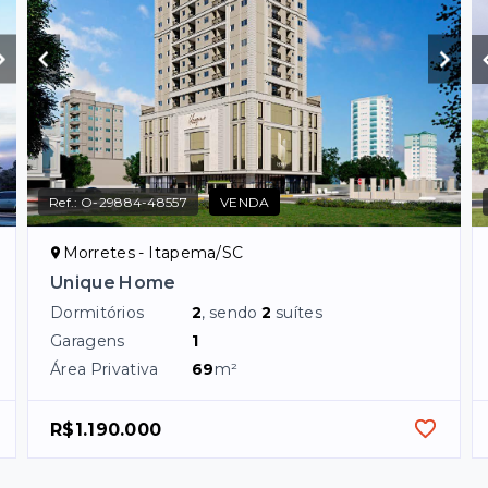
Ref.:
O-29884-48557
VENDA
Morretes - Itapema/SC
Unique Home
Dormitórios
2
, sendo
2
suítes
Garagens
1
Área Privativa
69
m²
R$1.190.000