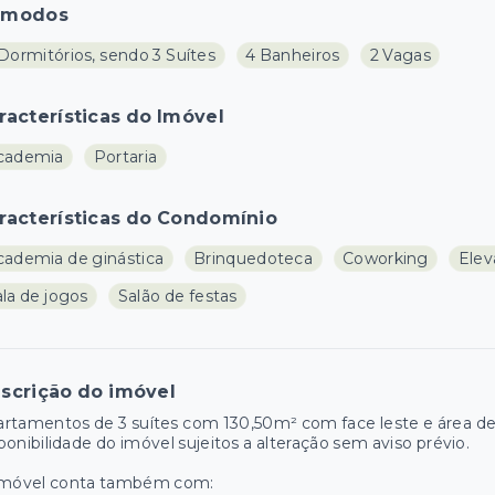
ômodos
Dormitórios, sendo 3 Suítes
4 Banheiros
2 Vagas
racterísticas do Imóvel
cademia
Portaria
racterísticas do Condomínio
cademia de ginástica
Brinquedoteca
Coworking
Elev
la de jogos
Salão de festas
scrição do imóvel
rtamentos de 3 suítes com 130,50m² com face leste e área d
ponibilidade do imóvel sujeitos a alteração sem aviso prévio.
imóvel conta também com: