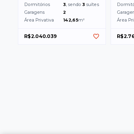
Dormitórios
3
, sendo
3
suítes
Dormitó
Garagens
2
Garage
Área Privativa
142,65
m²
Área Pri
R$2.040.039
R$2.7