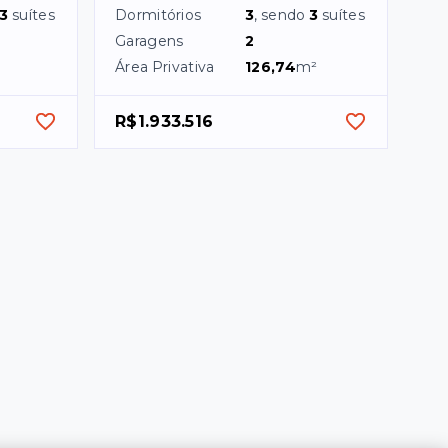
3
suítes
Dormitórios
3
, sendo
3
suítes
Garagens
2
Área Privativa
126,74
m²
R$1.933.516