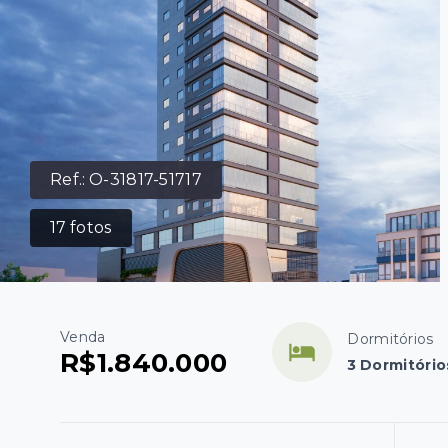
Ref.:
O-31817-51717
17
fotos
Venda
Dormitórios
R$1.840.000
3 Dormitório