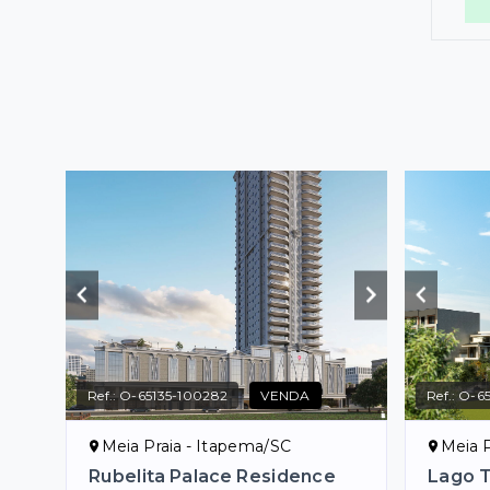
Ref.:
O-65135-100282
VENDA
Ref.:
O-6
Meia Praia - Itapema/SC
Meia P
Rubelita Palace Residence
Lago 