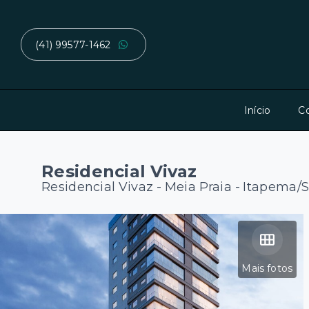
(41) 99577-1462
Início
C
Residencial Vivaz
Residencial Vivaz -
Meia Praia - Itapema/
Mais fotos