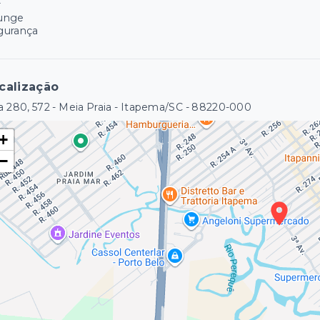
r
unge
gurança
calização
 280, 572 - Meia Praia - Itapema/SC
- 88220-000
+
−