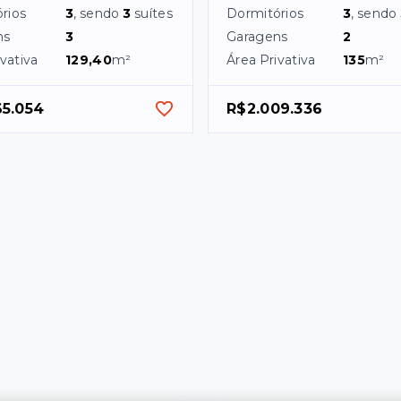
rios
3
, sendo
3
suítes
Dormitórios
3
, sendo
ns
3
Garagens
2
vativa
129,40
m²
Área Privativa
135
m²
65.054
R$2.009.336