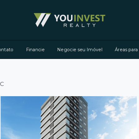
ontato
Financie
Negocie seu Imóvel
Áreas para
SC