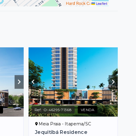
Leaflet
A
Ref.:
O-46295-71368
VENDA
Meia Praia - Itapema/SC
Jequitibá Residence