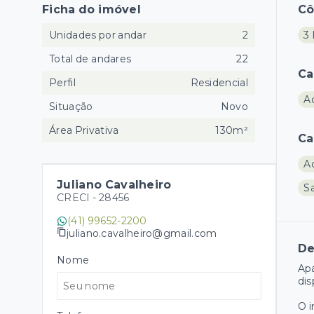
Ficha do imóvel
C
Unidades por andar
2
3 
Total de andares
22
Ca
Perfil
Residencial
A
Situação
Novo
Área Privativa
130m²
Ca
A
Juliano Cavalheiro
Sa
CRECI -
28456
(41) 99652-2200
juliano.cavalheiro@gmail.com
De
Nome
Apa
dis
O 