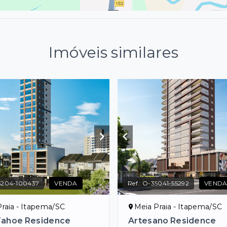
Imóveis similares
5204-100437
VENDA
Ref.:
O-35041-55292
VEND
raia - Itapema/SC
Meia Praia - Itapema/SC
Tahoe Residence
Artesano Residence