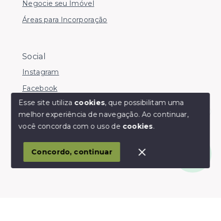
Negocie seu Imóvel
Áreas para Incorporação
Social
Instagram
Facebook
Esse site utiliza
cookies
, que possibilitam uma
melhor experiência de navegação.
Ao continuar,
Olá! somos da Linkmob, como podemos ajudar?
você concorda com o uso de
cookies
.
© Copyright 2026 - Youinvest - Todos os direitos
reservados
Concordo, continuar
SITE PARA IMOBILIARIA
Início
Histórico
Favoritos