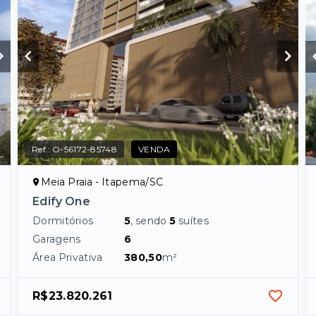
Ref.:
O-56172-85748
VENDA
Meia Praia - Itapema/SC
Edify One
Dormitórios
5
, sendo
5
suítes
Garagens
6
Área Privativa
380,50
m²
R$23.820.261