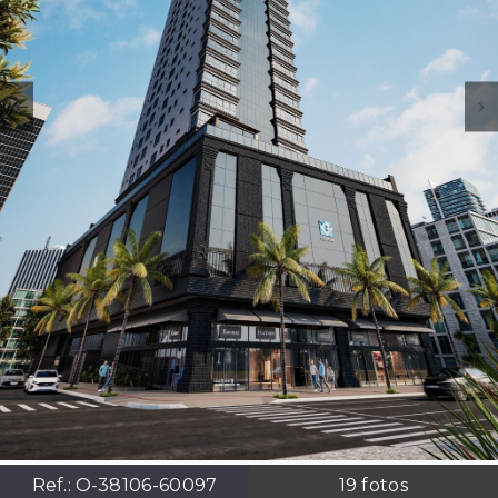
Ref.:
O-38106-60097
19
fotos