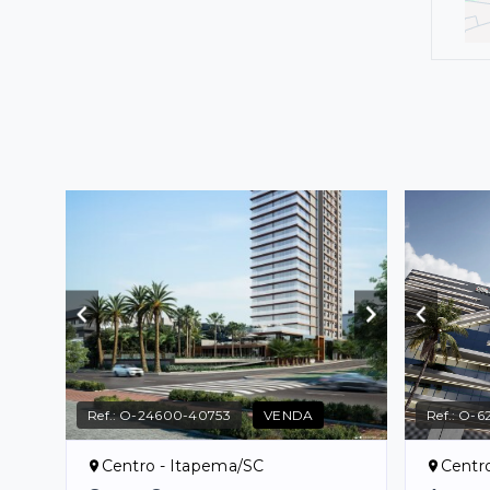
Ref.:
O-24600-40753
VENDA
Ref.:
O-62
Centro - Itapema/SC
Centr