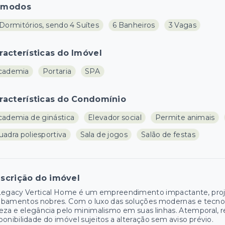
ômodos
Dormitórios, sendo 4 Suítes
6 Banheiros
3 Vagas
racterísticas do Imóvel
cademia
Portaria
SPA
racterísticas do Condomínio
cademia de ginástica
Elevador social
Permite animais
uadra poliesportiva
Sala de jogos
Salão de festas
scrição do imóvel
Legacy Vertical Home é um empreendimento impactante, proj
bamentos nobres. Com o luxo das soluções modernas e tecnol
eza e elegância pelo minimalismo em suas linhas. Atemporal, r
ponibilidade do imóvel sujeitos a alteração sem aviso prévio.