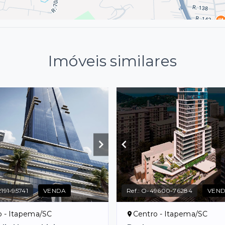
Imóveis similares
191-95741
VENDA
Ref.:
O-49600-76284
VEN
o - Itapema/SC
Centro - Itapema/SC