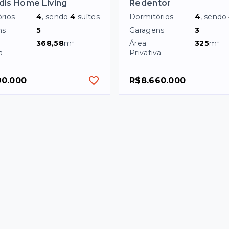
is Home Living
Redentor
rios
4
, sendo
4
suítes
Dormitórios
4
, sendo
ns
5
Garagens
3
368,58
m²
Área
325
m²
a
Privativa
90.000
R$8.660.000