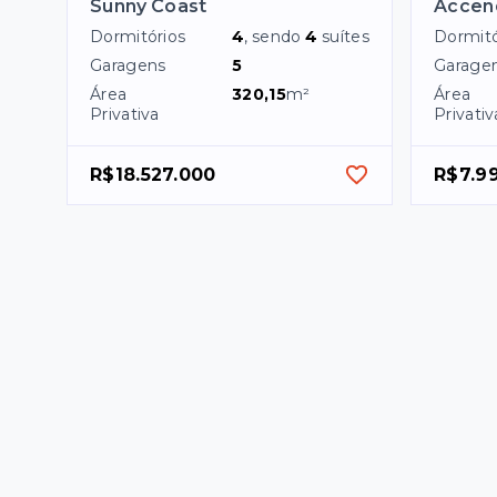
Sunny Coast
Accend
Dormitórios
4
, sendo
4
suítes
Dormitó
Garagens
5
Garage
Área
320,15
m²
Área
Privativa
Privativ
R$18.527.000
R$7.9