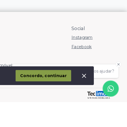
Social
Instagram
Facebook
Imóvel
Olá! somos da Linkmob, como podemos ajudar?
corporação
Concordo, continuar
SITE PARA IMOBILIARIA