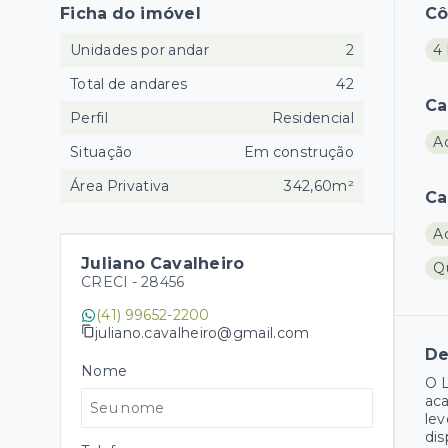
Ficha do imóvel
C
Unidades por andar
2
4 
Total de andares
42
Ca
Perfil
Residencial
A
Situação
Em construção
Área Privativa
342,60m²
Ca
A
Juliano Cavalheiro
Q
CRECI -
28456
(41) 99652-2200
juliano.cavalheiro@gmail.com
De
Nome
O 
aca
lev
dis