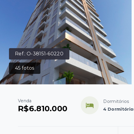
Ref.:
O-38151-60220
45
fotos
Venda
Dormitórios
R$6.810.000
4 Dormitório