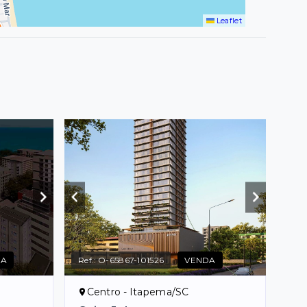
Leaflet
DA
Ref.:
O-65867-101526
VENDA
Centro - Itapema/SC