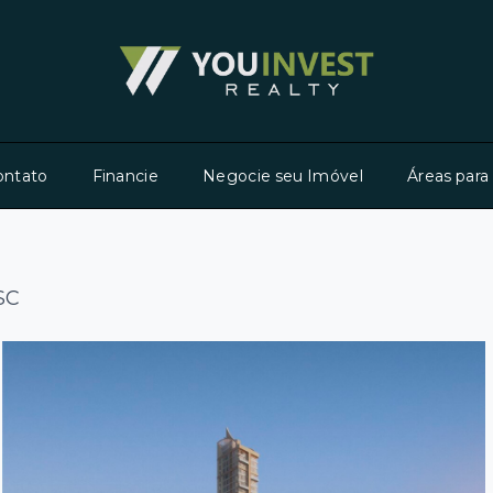
ontato
Financie
Negocie seu Imóvel
Áreas para
SC