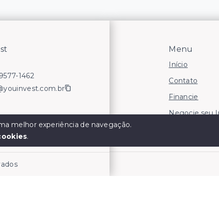
st
Menu
Início
99577-1462
Contato
@youinvest.com.br
Financie
Negocie seu 
 uma melhor experiência de navegação.
Áreas para In
cookies
.
rvados