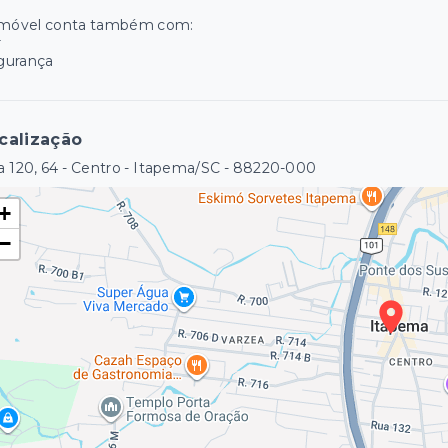
imóvel conta também com:
r
gurança
calização
 120, 64 - Centro - Itapema/SC
- 88220-000
+
−