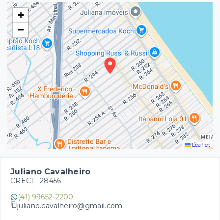
+
−
Leaflet
Juliano Cavalheiro
CRECI -
28456
(41) 99652-2200
juliano.cavalheiro@gmail.com