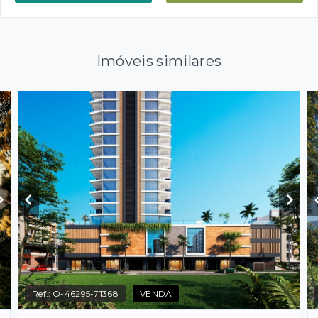
Imóveis similares
Ref.:
O-46295-71368
VENDA