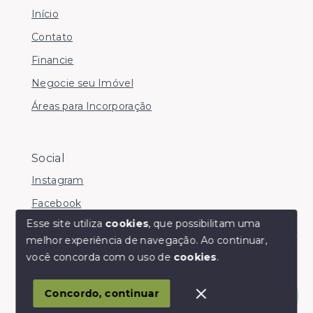
Início
Contato
Financie
Negocie seu Imóvel
Áreas para Incorporação
Social
Instagram
Facebook
Esse site utiliza
cookies
, que possibilitam uma
melhor experiência de navegação.
Ao continuar,
Olá! somos da Linkmob, como podemos ajudar?
você concorda com o uso de
cookies
.
© Copyright 2026 - Youinvest - Todos os direitos
reservados
Concordo, continuar
SITE PARA IMOBILIARIA