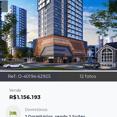
Ref.:
O-40194-62925
12
fotos
Venda
R$1.156.193
Dormitórios
2 Dormitórios, sendo 2 Suítes