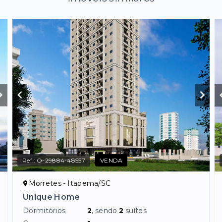
Ref.:
O-29884-48557
VENDA
Morretes - Itapema/SC
Unique Home
Dormitórios
2
, sendo
2
suítes