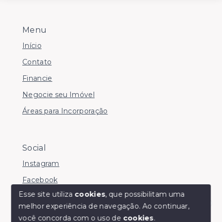
Menu
Início
Contato
Financie
Negocie seu Imóvel
Áreas para Incorporação
Social
Instagram
Facebook
Esse site utiliza
cookies
, que possibilitam uma
melhor experiência de navegação.
Ao continuar,
Olá! somos da Linkmob, como podemos ajudar?
você concorda com o uso de
cookies
.
© Copyright 2026 - Youinvest - Todos os direitos