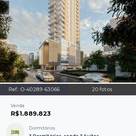
Ref.:
O-40289-63066
20
fotos
Venda
R$1.889.823
Dormitórios
3 Dormitórios, sendo 3 Suítes