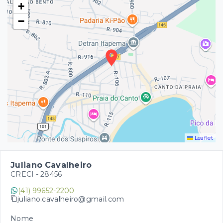
+
−
Leaflet
Juliano Cavalheiro
CRECI -
28456
(41) 99652-2200
juliano.cavalheiro@gmail.com
Nome