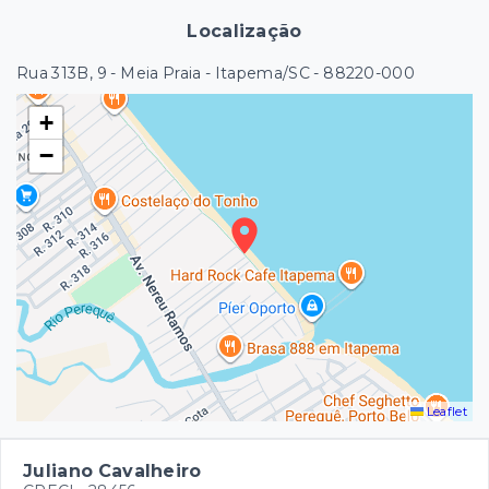
Localização
Rua 313B, 9 - Meia Praia - Itapema/SC
- 88220-000
+
−
Leaflet
Juliano Cavalheiro