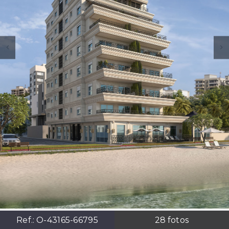
Ref.:
O-43165-66795
28
fotos