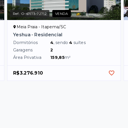
Ref.:
O-47173-72712
VENDA
Meia Praia - Itapema/SC
Yeshua - Residencial
Dormitórios
4
, sendo
4
suítes
Garagens
2
Área Privativa
159,85
m²
R$3.276.910