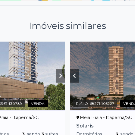
Imóveis similares
3367-130789
VENDA
Ref.:
O-68271-105227
VEND
raia - Itapema/SC
Meia Praia - Itapema/SC
Solaris
rios
3
, sendo
3
suítes
Dormitórios
3
, sendo