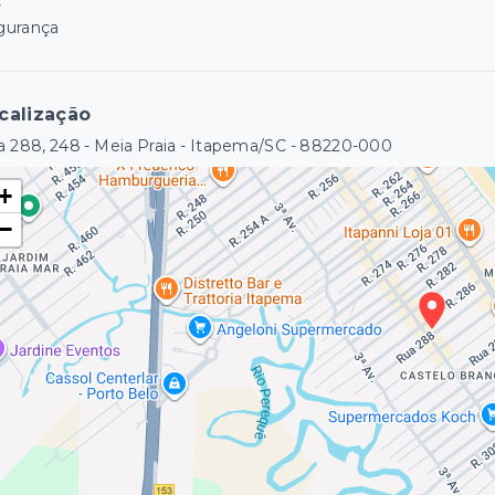
r
gurança
calização
 288, 248 - Meia Praia - Itapema/SC
- 88220-000
+
−