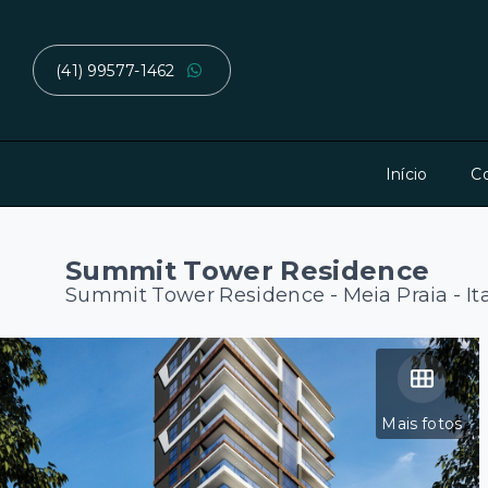
(41) 99577-1462
Início
C
Summit Tower Residence
Summit Tower Residence -
Meia Praia - 
Mais fotos