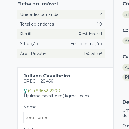
Ficha do imóvel
C
Unidades por andar
2
3 
Total de andares
19
Ca
Perfil
Residencial
A
Situação
Em construção
Área Privativa
150,51m²
Ca
A
Juliano Cavalheiro
P
CRECI -
28456
(41) 99652-2200
juliano.cavalheiro@gmail.com
De
Nome
Um
do 
O 