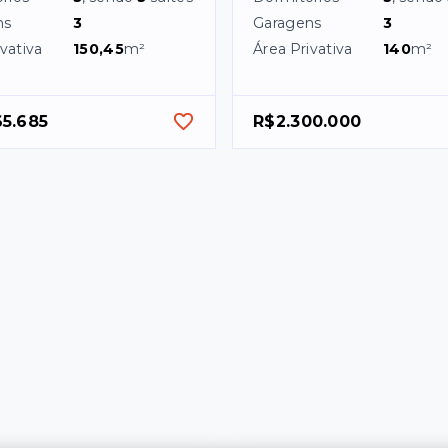
ns
3
Garagens
3
vativa
150,45
m²
Área Privativa
140
m²
65.685
R$2.300.000