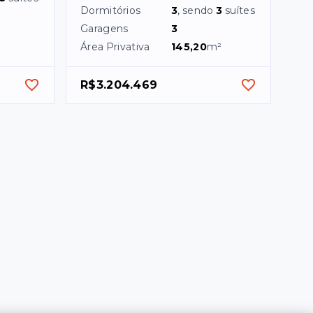
Dormitórios
3
, sendo
3
suítes
Garagens
3
Área Privativa
145,20
m²
R$3.204.469