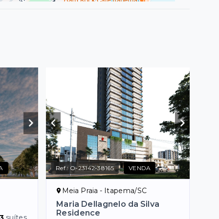
A
Ref.:
O-23142-38165
VENDA
Meia Praia - Itapema/SC
Maria Dellagnelo da Silva
Residence
3
suítes