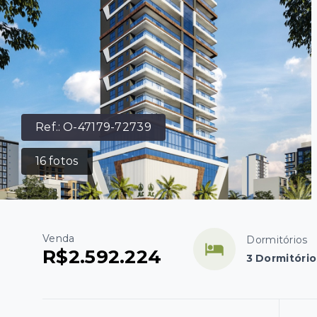
Ref.:
O-47179-72739
16
fotos
Venda
Dormitórios
R$2.592.224
3 Dormitório