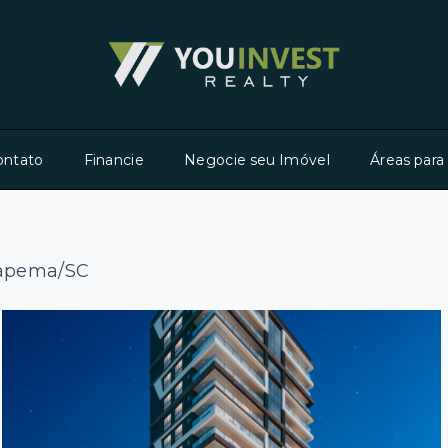
ontato
Financie
Negocie seu Imóvel
Áreas para
Itapema/SC