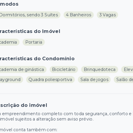
ômodos
Dormitórios, sendo 3 Suítes
4 Banheiros
3 Vagas
racterísticas do Imóvel
cademia
Portaria
racterísticas do Condomínio
cademia de ginástica
Bicicletário
Brinquedoteca
Elev
layground
Quadra poliesportiva
Sala de jogos
Salão d
scrição do imóvel
 empreendimento completo com toda segurança, conforto e la
imóvel sujeitos a alteração sem aviso prévio.
imóvel conta também com: