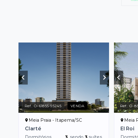
Ref.:
O-61855-95245
VENDA
Ref.:
O-8
Meia Praia - Itapema/SC
Meia P
Clarté
El Roi
Dormitórios
3
, sendo
3
suítes
Dormitó