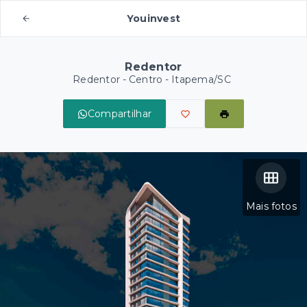
Youinvest
Redentor
Redentor -
Centro - Itapema/SC
Compartilhar
Mais fotos