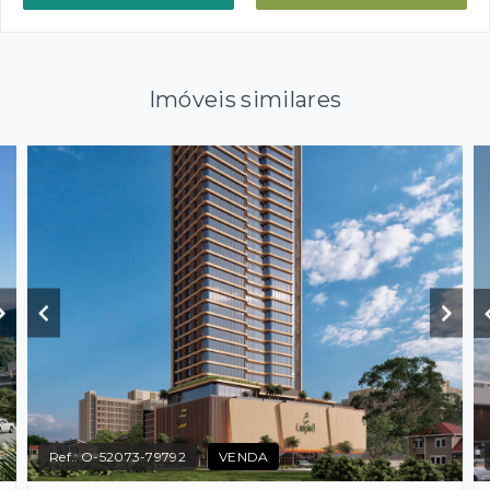
Imóveis similares
Ref.:
O-52073-79792
VENDA