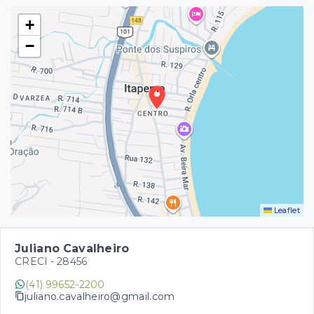
+
−
Leaflet
Juliano Cavalheiro
CRECI -
28456
(41) 99652-2200
juliano.cavalheiro@gmail.com