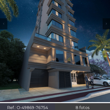
Ref.:
O-49869-76754
8
fotos