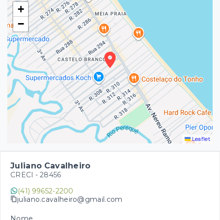
+
−
Leaflet
Juliano Cavalheiro
CRECI -
28456
(41) 99652-2200
juliano.cavalheiro@gmail.com
Nome