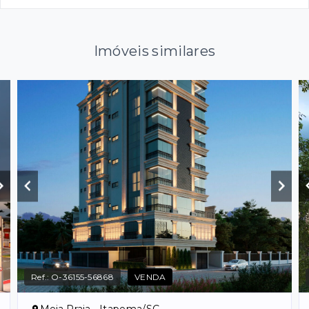
Imóveis similares
Ref.:
O-36155-56868
VENDA
Meia Praia - Itapema/SC