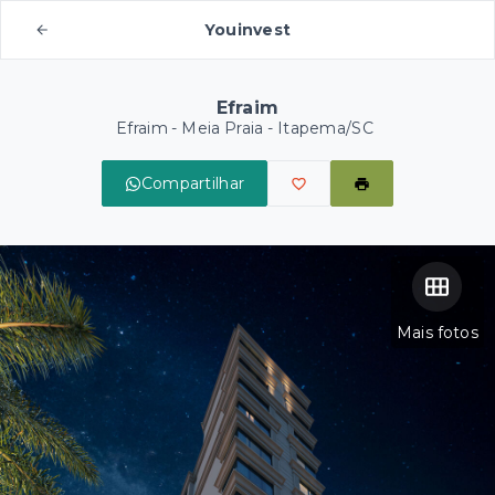
Youinvest
Efraim
Efraim -
Meia Praia - Itapema/SC
Compartilhar
Mais fotos