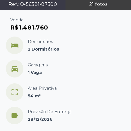
Ref.:
O-56381-87500
21
fotos
Venda
R$1.481.760
Dormitórios
2 Dormitórios
Garagens
1 Vaga
Área Privativa
54 m²
Previsão De Entrega
28/12/2026