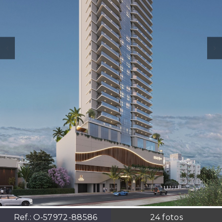
Ref.:
O-57972-88586
24
fotos