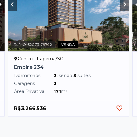
Ref.:
O-52073-79792
VENDA
Centro - Itapema/SC
Empire 234
Dormitórios
3
, sendo
3
suítes
Garagens
3
Área Privativa
171
m²
R$3.266.536