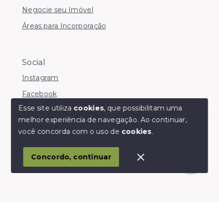
Negocie seu Imóvel
Áreas para Incorporação
Social
Instagram
Facebook
Esse site utiliza
cookies
, que possibilitam uma
melhor experiência de navegação.
Ao continuar,
Olá! somos da Linkmob, como podemos ajudar?
você concorda com o uso de
cookies
.
© Copyright 2026 - Youinvest - Todos os direitos
reservados
Concordo, continuar
SITE PARA IMOBILIARIA
Início
Histórico
Favoritos