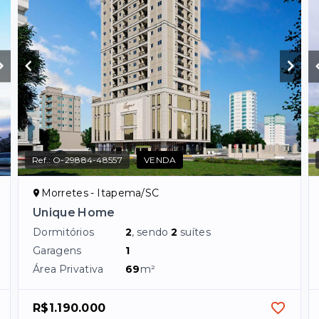
Ref.:
O-29884-48557
VENDA
Morretes - Itapema/SC
Unique Home
Dormitórios
2
, sendo
2
suítes
Garagens
1
Área Privativa
69
m²
R$1.190.000