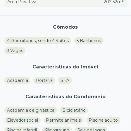
Área Privativa
202,32m²
Cômodos
4 Dormitórios, sendo 4 Suítes
5 Banheiros
3 Vagas
Características do Imóvel
Academia
Portaria
SPA
Características do Condomínio
Academia de ginástica
Bicicletário
Elevador social
Permite animais
Piscina adulto
Piscina infantil
Playground
Sala de jogos