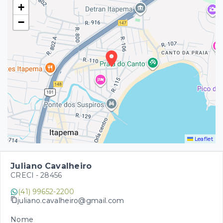
+
−
Leaflet
Juliano Cavalheiro
CRECI -
28456
(41) 99652-2200
juliano.cavalheiro@gmail.com
Nome