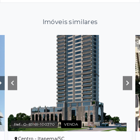
Imóveis similares
Ref.:
O-65169-100370
VENDA
Centro - Itapema/SC