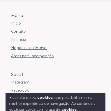
Menu
Início
Contato
Financie
Negocie seu Imóvel
Áreas para Incorporação
Social
Instagram
Facebook
Esse site utiliza
cookies
, que possibilitam uma
melhor experiência de navegação.
Ao continuar,
Olá! somos da Linkmob, como podemos ajudar?
você concorda com o uso de
cookies
.
© Copyright 2026 - Youinvest - Todos os direitos