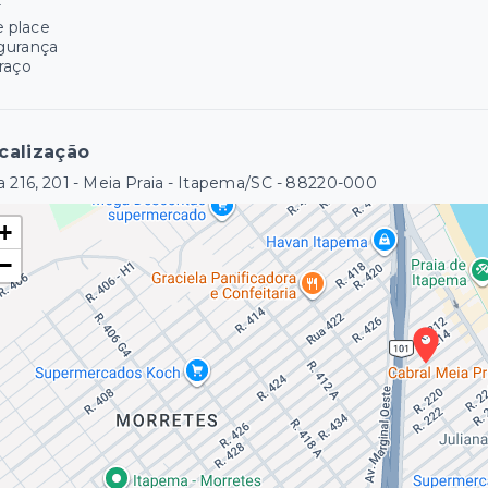
r
e place
gurança
raço
calização
 216, 201 - Meia Praia - Itapema/SC
- 88220-000
+
−