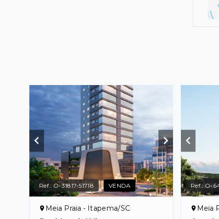
Ref.:
O-31817-51718
VENDA
Ref.:
O-6
Meia Praia - Itapema/SC
Meia P