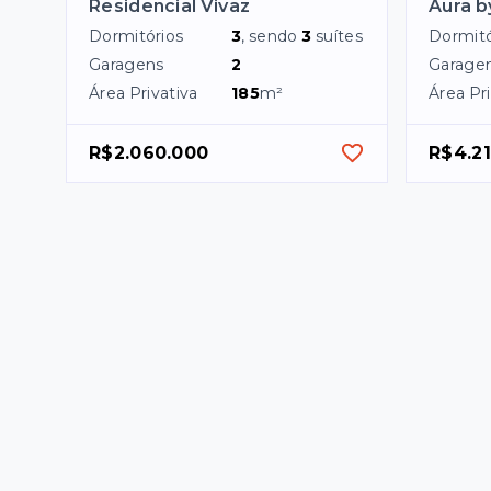
Residencial Vivaz
Aura 
Dormitórios
3
, sendo
3
suítes
Dormitó
Garagens
2
Garage
Área Privativa
185
m²
Área Pri
R$2.060.000
R$4.2