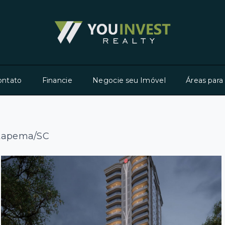
ontato
Financie
Negocie seu Imóvel
Áreas para
 Itapema/SC