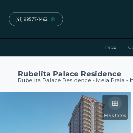
(41) 99577-1462
Início
C
Rubelita Palace Residence
Rubelita Palace Residence -
Meia Praia -
Mais fotos