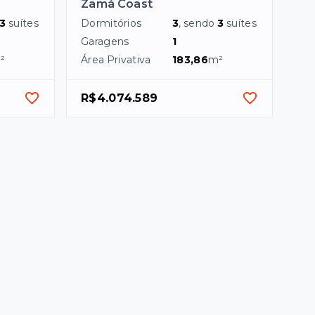
Zamá Coast
3
suítes
Dormitórios
3
, sendo
3
suítes
Garagens
1
²
Área Privativa
183,86
m²
R$4.074.589