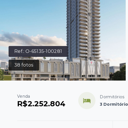
Ref.:
O-65135-100281
38
fotos
Venda
Dormitórios
R$2.252.804
3 Dormitório