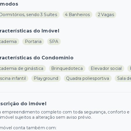
ômodos
Dormitórios, sendo 3 Suítes
4 Banheiros
2 Vagas
racterísticas do Imóvel
cademia
Portaria
SPA
racterísticas do Condomínio
cademia de ginástica
Brinquedoteca
Elevador social
scina infantil
Playground
Quadra poliesportiva
Sala d
scrição do imóvel
 empreendimento completo com toda segurança, conforto e la
imóvel sujeitos a alteração sem aviso prévio.
imóvel conta também com: