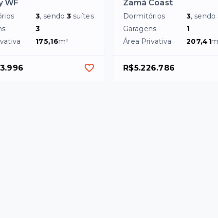
by WF
Zamá Coast
rios
3
, sendo
3
suítes
Dormitórios
3
, sendo
ns
3
Garagens
1
vativa
175,16
m²
Área Privativa
207,41
m
13.996
R$5.226.786