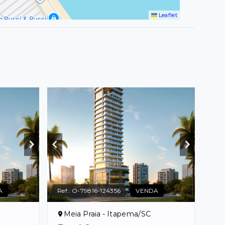
Leaflet
A
Ref.:
O-79816-124356
VENDA
Meia Praia - Itapema/SC