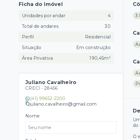
Ficha do imóvel
C
Unidades por andar
4
3 
Total de andares
30
Ca
Perfil
Residencial
A
Situação
Em construção
Área Privativa
190,45m²
Ca
A
Juliano Cavalheiro
Pi
CRECI -
28456
(41) 99652-2200
juliano.cavalheiro@gmail.com
De
Nome
Um
do 
O 