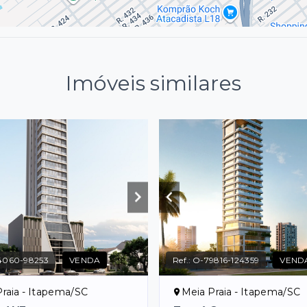
Imóveis similares
4060-98253
VENDA
Ref.:
O-79816-124359
VEND
raia - Itapema/SC
Meia Praia - Itapema/SC