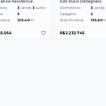
Tahoe Residence
Edir Russi Dellagnelo
rios
3
, sendo
3
suítes
Dormitórios
3
, sendo
ns
3
Garagens
2
vativa
129,40
m²
Área Privativa
135,60
m
65.054
R$2.232.745