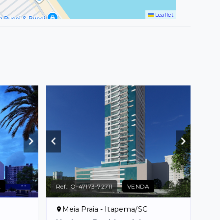
Leaflet
A
Ref.:
O-47173-72711
VENDA
Meia Praia - Itapema/SC