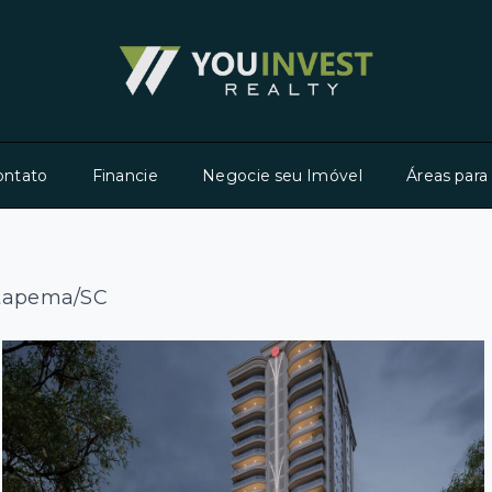
ontato
Financie
Negocie seu Imóvel
Áreas para
 Itapema/SC