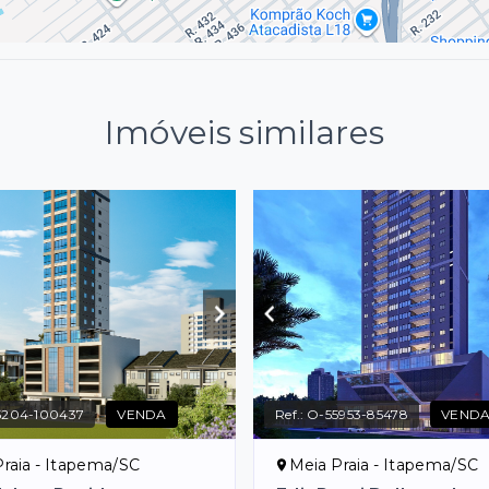
Imóveis similares
5204-100437
VENDA
Ref.:
O-55953-85478
VEND
raia - Itapema/SC
Meia Praia - Itapema/SC