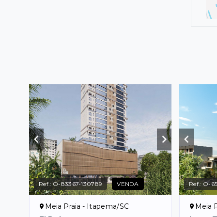
Ref.:
O-83367-130789
VENDA
Ref.:
O-6
Meia Praia - Itapema/SC
Meia P