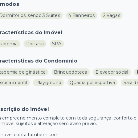
ômodos
Dormitórios, sendo 3 Suítes
4 Banheiros
2 Vagas
racterísticas do Imóvel
cademia
Portaria
SPA
racterísticas do Condomínio
cademia de ginástica
Brinquedoteca
Elevador social
scina infantil
Playground
Quadra poliesportiva
Sala d
scrição do imóvel
 empreendimento completo com toda segurança, conforto e la
imóvel sujeitos a alteração sem aviso prévio.
imóvel conta também com: