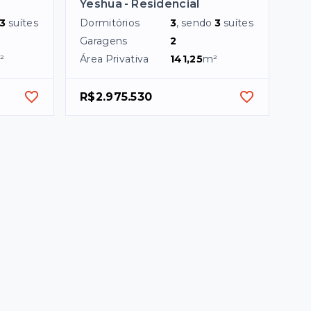
Yeshua - Residencial
3
suítes
Dormitórios
3
, sendo
3
suítes
Garagens
2
²
Área Privativa
141,25
m²
R$2.975.530