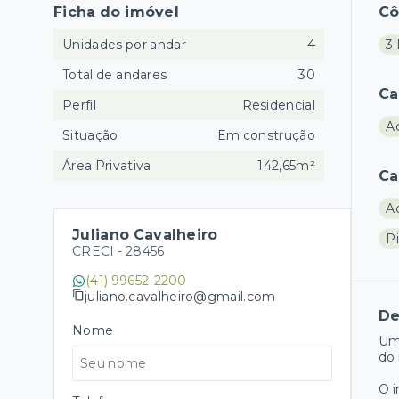
Ficha do imóvel
C
Unidades por andar
4
3 
Total de andares
30
Ca
Perfil
Residencial
A
Situação
Em construção
Área Privativa
142,65m²
Ca
A
Juliano Cavalheiro
Pi
CRECI -
28456
(41) 99652-2200
juliano.cavalheiro@gmail.com
De
Nome
Um
do 
O 