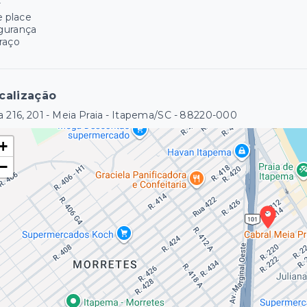
r
e place
gurança
raço
calização
 216, 201 - Meia Praia - Itapema/SC
- 88220-000
+
−