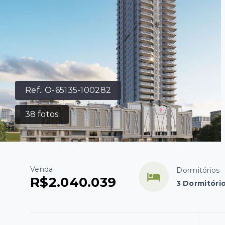
Ref.:
O-65135-100282
38
fotos
Venda
Dormitórios
R$2.040.039
3 Dormitório