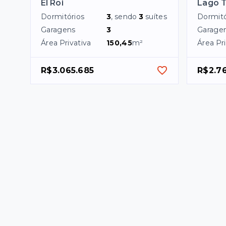
El Roi
Lago 
Dormitórios
3
, sendo
3
suítes
Dormitó
Garagens
3
Garage
Área Privativa
150,45
m²
Área Pri
R$3.065.685
R$2.7