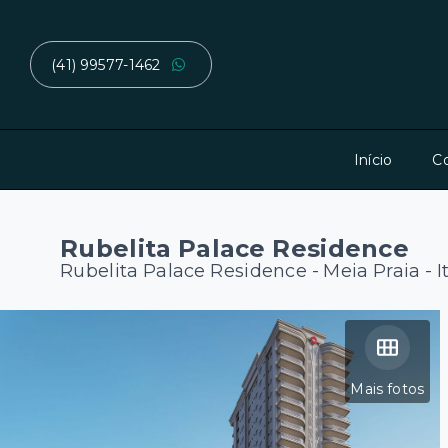
(41) 99577-1462
Início
C
Rubelita Palace Residence
Rubelita Palace Residence -
Meia Praia -
Mais fotos