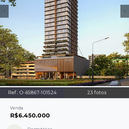
Ref.:
O-65867-101524
23
fotos
Venda
R$6.450.000