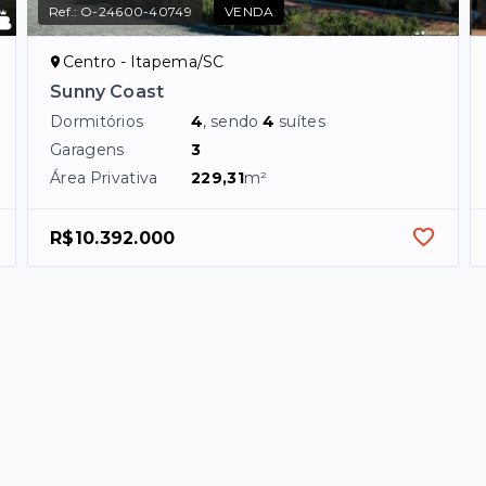
Ref.:
O-24600-40749
VENDA
Centro - Itapema/SC
Sunny Coast
Dormitórios
4
, sendo
4
suítes
Garagens
3
Área Privativa
229,31
m²
R$10.392.000