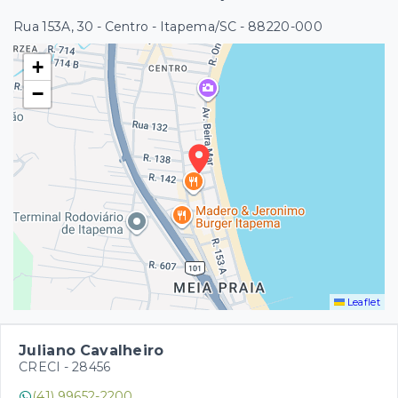
Rua 153A, 30 - Centro - Itapema/SC
- 88220-000
+
−
Leaflet
Juliano Cavalheiro
CRECI -
28456
(41) 99652-2200