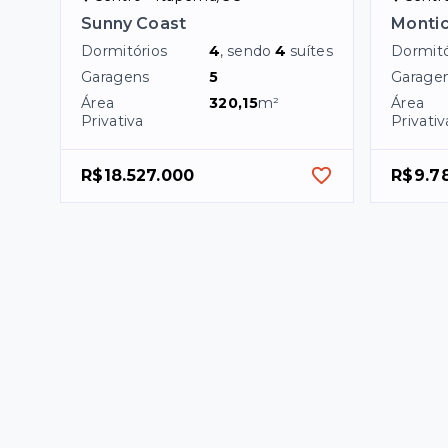
Sunny Coast
Montic
Dormitórios
4
, sendo
4
suítes
Dormitó
Garagens
5
Garage
Área
320,15
m²
Área
Privativa
Privativ
R$18.527.000
R$9.7