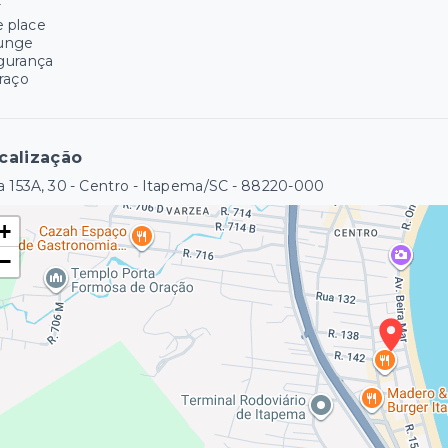
r
e place
unge
gurança
raço
calização
 153A, 30 - Centro - Itapema/SC
- 88220-000
+
−