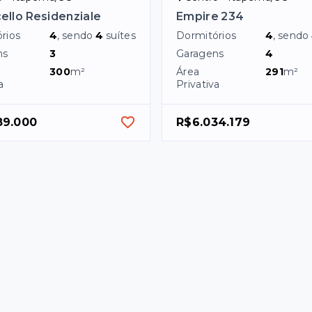
ello Residenziale
Empire 234
rios
4
, sendo
4
suítes
Dormitórios
4
, sendo
ns
3
Garagens
4
300
m²
Área
291
m²
a
Privativa
89.000
R$6.034.179