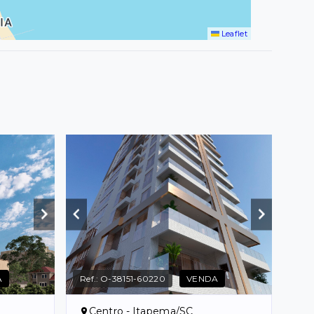
Leaflet
A
Ref.:
O-38151-60220
VENDA
Centro - Itapema/SC