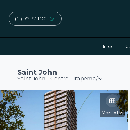
(41) 99577-1462
Início
C
Saint John
Saint John -
Centro - Itapema/SC
Mais fotos