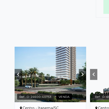
Ref.:
O-24600-40753
VENDA
Ref.:
O-65
Centro - Itapema/SC
Centr