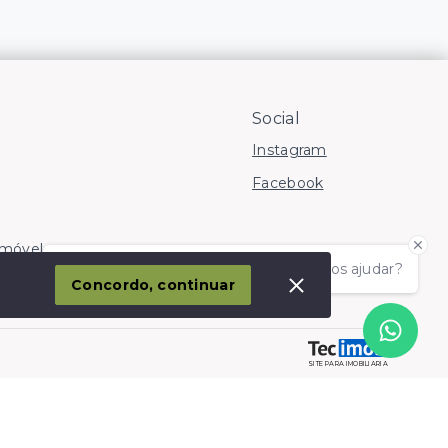
Social
Instagram
Facebook
Imóvel
Olá! somos da Linkmob, como podemos ajudar?
corporação
Concordo, continuar
SITE PARA IMOBILIARIA