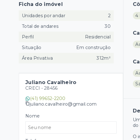
Ficha do imóvel
C
Unidades por andar
2
4 
Total de andares
30
Ca
Perfil
Residencial
A
Situação
Em construção
Área Privativa
312m²
Ca
A
Juliano Cavalheiro
S
CRECI -
28456
(41) 99652-2200
juliano.cavalheiro@gmail.com
De
Nome
Um
do 
O 