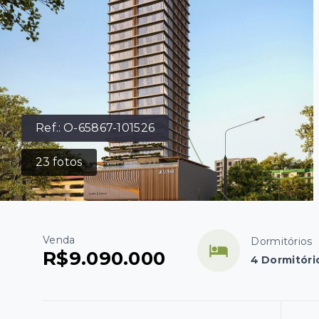
Ref.:
O-65867-101526
23
fotos
Venda
Dormitórios
R$9.090.000
4 Dormitóri