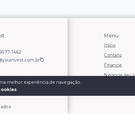
st
Menu
Início
99577-1462
Contato
@youinvest.com.br
Financie
Negocie seu 
 uma melhor experiência de navegação.
Áreas para In
cookies
.
rvados