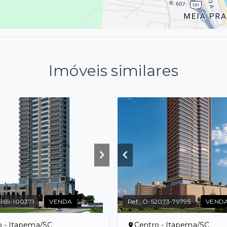
Imóveis similares
169-100371
VENDA
Ref.:
O-52073-79795
VEND
o - Itapema/SC
Centro - Itapema/SC