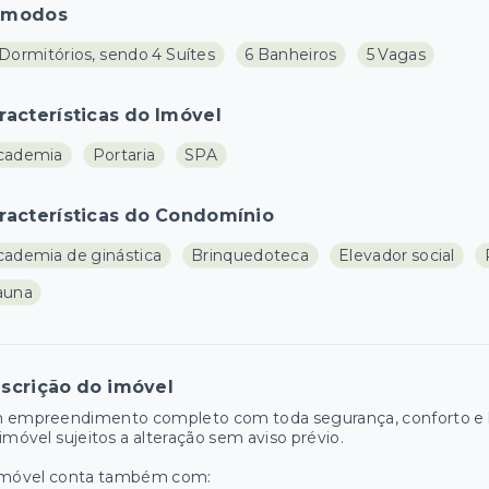
ômodos
Dormitórios, sendo 4 Suítes
6 Banheiros
5 Vagas
racterísticas do Imóvel
cademia
Portaria
SPA
racterísticas do Condomínio
cademia de ginástica
Brinquedoteca
Elevador social
auna
scrição do imóvel
 empreendimento completo com toda segurança, conforto e la
imóvel sujeitos a alteração sem aviso prévio.
imóvel conta também com: