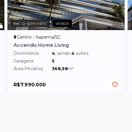
Ref.:
O-62191-95741
VENDA
Centro - Itapema/SC
Accendis Home Living
Dormitórios
4
, sendo
4
suítes
Garagens
5
Área Privativa
368,58
m²
R$7.990.000