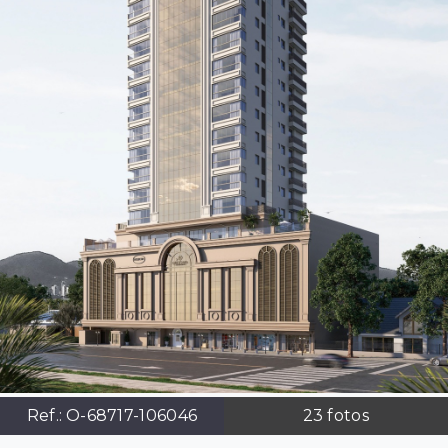
Ref.:
O-68717-106046
23
fotos