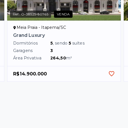
Ref.:
O-38525-60765
VENDA
Meia Praia - Itapema/SC
Grand Luxury
Dormitórios
5
, sendo
5
suítes
Garagens
3
Área Privativa
264,50
m²
R$14.900.000