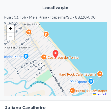
Localização
Rua 303, 136 - Meia Praia - Itapema/SC
- 88220-000
+
−
Leaflet
Juliano Cavalheiro