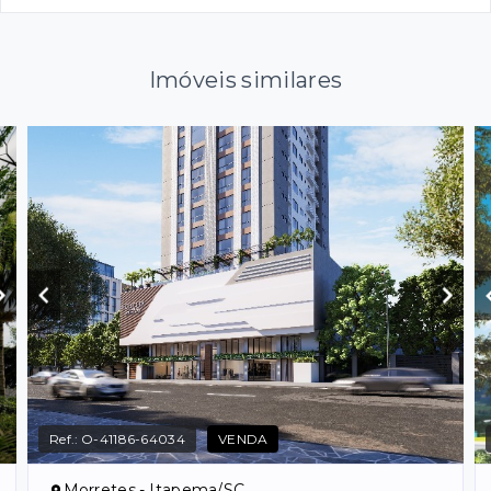
Imóveis similares
Ref.:
O-41186-64034
VENDA
Morretes - Itapema/SC