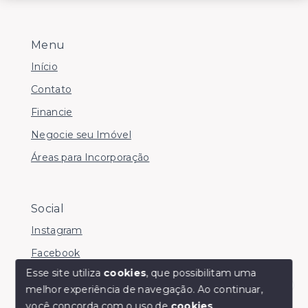
Menu
Início
Contato
Financie
Negocie seu Imóvel
Áreas para Incorporação
Social
Instagram
Facebook
Esse site utiliza
cookies
, que possibilitam uma
melhor experiência de navegação.
Ao continuar,
Olá! somos da Linkmob, como podemos ajudar?
você concorda com o uso de
cookies
.