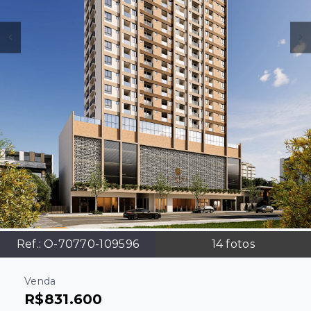
Ref.:
O-70770-109596
14
fotos
Venda
R$831.600