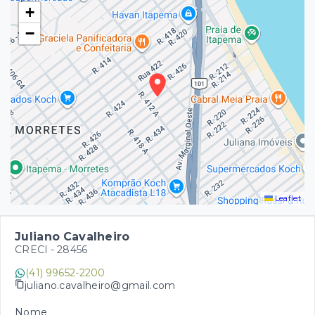
+
−
Leaflet
Juliano Cavalheiro
CRECI -
28456
(41) 99652-2200
juliano.cavalheiro@gmail.com
Nome