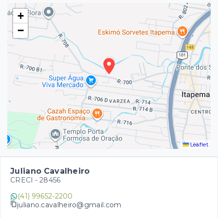
+
−
Leaflet
Juliano Cavalheiro
CRECI -
28456
(41) 99652-2200
juliano.cavalheiro@gmail.com