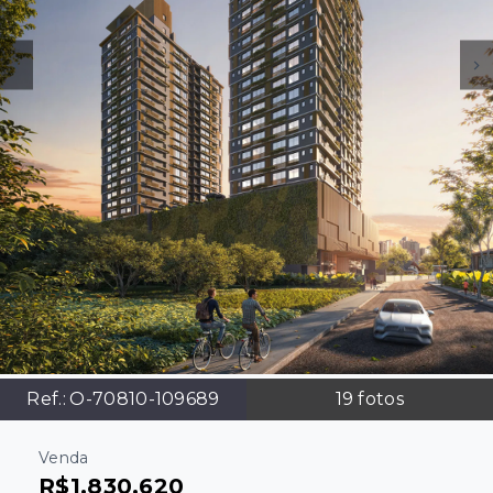
Ref.:
O-70810-109689
19
fotos
Venda
R$1.830.620