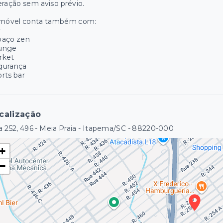
eração sem aviso prévio.
imóvel conta também com:
r
paço zen
unge
rket
gurança
rts bar
calização
 252, 496 - Meia Praia - Itapema/SC
- 88220-000
+
−