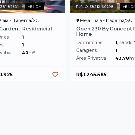
381-87501
VENDA
Ref.:
O-38212-60298
VEND
raia - Itapema/SC
Meia Praia - Itapema/SC
 Garden - Residencial
Oben 230 By Concept F
Home
rios
1
Dormitórios
1
, sendo
ns
1
Garagens
1
vativa
40
m²
Área Privativa
43,78
m
0.925
R$1.245.585