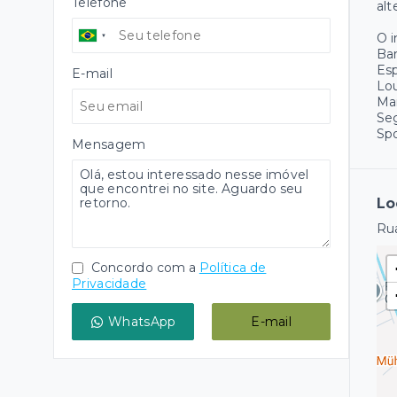
Telefone
alt
O 
Ba
Es
E-mail
Lo
Ma
Se
Spo
Mensagem
Lo
Rua
Concordo com a
Política de
Privacidade
WhatsApp
E-mail