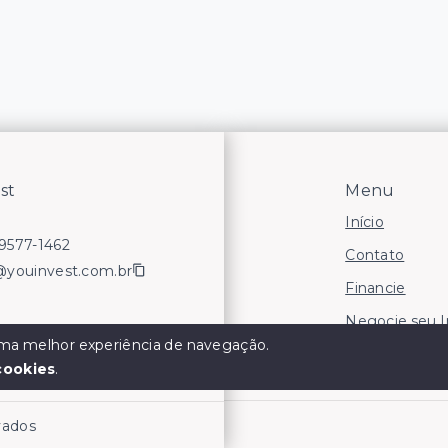
st
Menu
Início
99577-1462
Contato
@youinvest.com.br
Financie
Negocie seu 
 uma melhor experiência de navegação.
Áreas para In
cookies
.
rvados