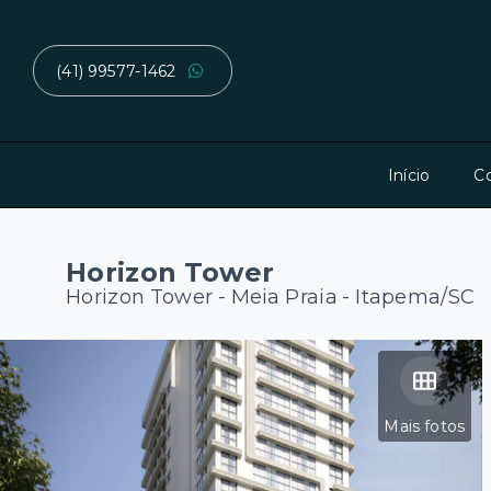
(41) 99577-1462
Início
C
Horizon Tower
Horizon Tower -
Meia Praia - Itapema/SC
Mais fotos