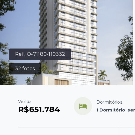
Ref.:
O-71180-110332
32
fotos
Venda
Dormitórios
R$651.784
1 Dormitório, se