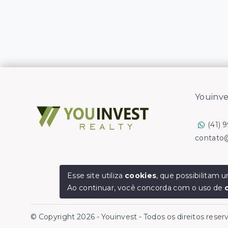
Youinve
(41) 
contato
Esse site utiliza
cookies
, que possibilitam
Ao continuar, você concorda com o uso de
© Copyright 2026 - Youinvest - Todos os direitos rese