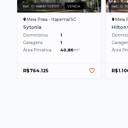
Ref.:
O-66881-103197
VENDA
Ref.:
O-56
Meia Praia - Itapema/SC
Meia P
Sytonia
Hilton
Dormitórios
1
Dormitó
Garagens
1
Garage
Área Privativa
40,86
m²
Área Pri
R$764.125
R$1.10