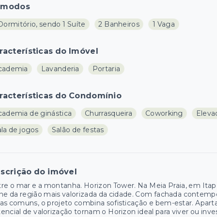
ômodos
Dormitório, sendo 1 Suíte
2 Banheiros
1 Vaga
racterísticas do Imóvel
cademia
Lavanderia
Portaria
racterísticas do Condomínio
cademia de ginástica
Churrasqueira
Coworking
Elevad
la de jogos
Salão de festas
scrição do imóvel
re o mar e a montanha. Horizon Tower. Na Meia Praia, em It
ne da região mais valorizada da cidade. Com fachada contempo
as comuns, o projeto combina sofisticação e bem-estar. Aparta
encial de valorização tornam o Horizon ideal para viver ou inves