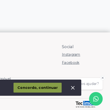
Social
Instagram
Facebook
Imóvel
Olá! somos da Linkmob, como podemos ajudar?
corporação
Concordo, continuar
SITE PARA IMOBILIARIA