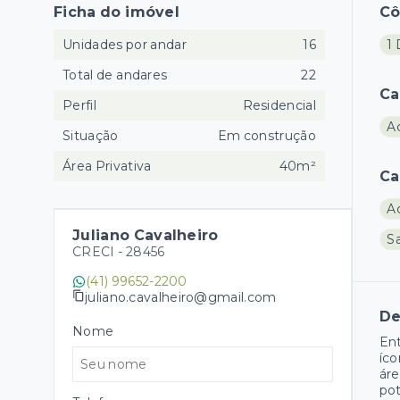
Ficha do imóvel
C
Unidades por andar
16
1 
Total de andares
22
Ca
Perfil
Residencial
A
Situação
Em construção
Área Privativa
40m²
Ca
A
Juliano Cavalheiro
Sa
CRECI -
28456
(41) 99652-2200
juliano.cavalheiro@gmail.com
De
Nome
Ent
íco
áre
pot