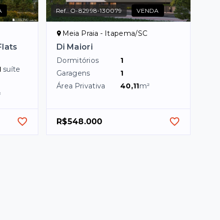
A
Ref.:
O-82998-130079
VENDA
Meia Praia - Itapema/SC
lats
Di Maiori
Dormitórios
1
1
suíte
Garagens
1
Área Privativa
40,11
m²
²
R$548.000