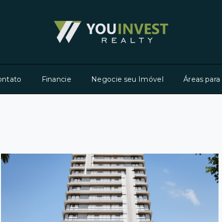
ontato
Financie
Negocie seu Imóvel
Áreas para