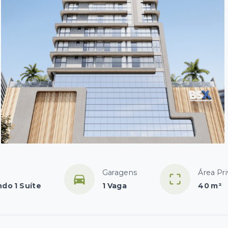
Garagens
Área Pri
ndo 1 Suíte
1 Vaga
40 m²