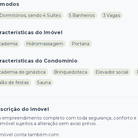
ômodos
Dormitórios, sendo 4 Suítes
5 Banheiros
3 Vagas
racterísticas do Imóvel
cademia
Hidromassagem
Portaria
racterísticas do Condomínio
cademia de ginástica
Brinquedoteca
Elevador social
lão de festas
Sauna
scrição do imóvel
 empreendimento completo com toda segurança, conforto e la
imóvel sujeitos a alteração sem aviso prévio.
imóvel conta também com: