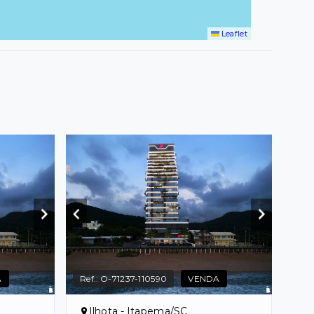
Leaflet
A
Ref.:
O-71237-110590
VENDA
Ilhota - Itapema/SC