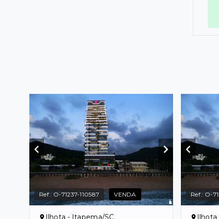
Ref.:
O-71237-110587
VENDA
Ref.:
O-71
Ilhota - Itapema/SC
Ilhota