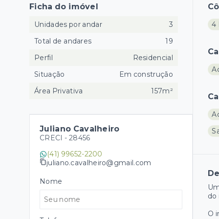
Ficha do imóvel
C
Unidades por andar
3
4 
Total de andares
19
Ca
Perfil
Residencial
A
Situação
Em construção
Área Privativa
157m²
Ca
A
Juliano Cavalheiro
Sa
CRECI -
28456
(41) 99652-2200
juliano.cavalheiro@gmail.com
De
Nome
Um
do 
O 