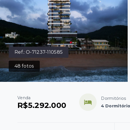
Ref.:
O-71237-110585
48
fotos
Venda
Dormitórios
R$5.292.000
4 Dormitório