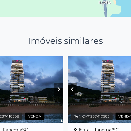
Imóveis similares
237-110588
VENDA
Ref.:
O-71237-110583
VEND
 - Itapema/SC
Ilhota - Itapema/SC