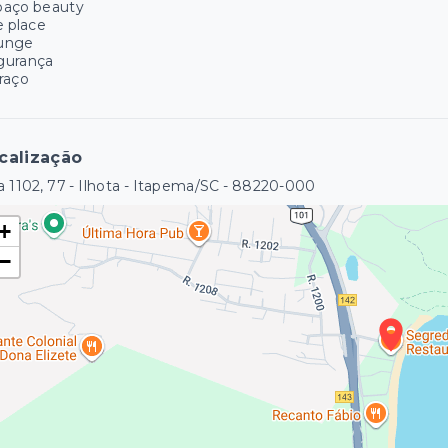
paço beauty
e place
unge
gurança
raço
calização
 1102, 77 - Ilhota - Itapema/SC
- 88220-000
+
−