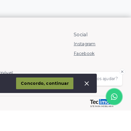
Social
Instagram
Facebook
Imóvel
Olá! somos da Linkmob, como podemos ajudar?
corporação
Concordo, continuar
SITE PARA IMOBILIARIA