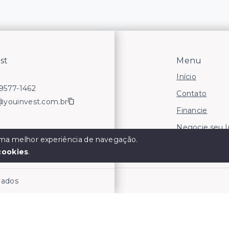
st
Menu
Início
99577-1462
Contato
@youinvest.com.br
Financie
Negocie seu 
 uma melhor experiência de navegação.
Áreas para In
cookies
.
rvados