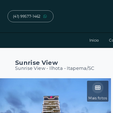
(41) 99577-1462
Início
C
Sunrise View
Sunrise View -
Ilhota - Itapema/SC
Mais fotos