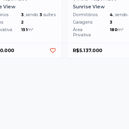
e View
Sunrise View
rios
3
, sendo
3
suítes
Dormitórios
4
, sendo
ns
2
Garagens
3
vativa
151
m²
Área
180
m²
Privativa
00.000
R$5.137.000