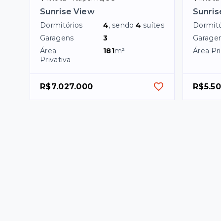
Sunrise View
Sunris
Dormitórios
4
, sendo
4
suítes
Dormitó
Garagens
3
Garage
Área
181
m²
Área Pri
Privativa
R$7.027.000
R$5.5