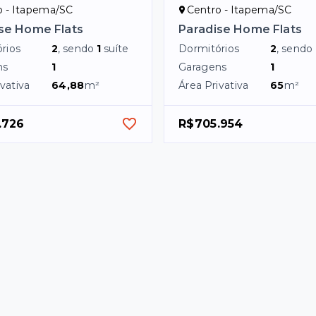
o - Itapema/SC
Centro - Itapema/SC
se Home Flats
Paradise Home Flats
rios
2
, sendo
1
suíte
Dormitórios
2
, sendo
ns
1
Garagens
1
vativa
64,88
m²
Área Privativa
65
m²
.726
R$705.954