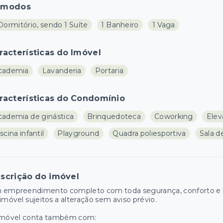
ômodos
Dormitório, sendo 1 Suíte
1 Banheiro
1 Vaga
racterísticas do Imóvel
cademia
Lavanderia
Portaria
racterísticas do Condomínio
cademia de ginástica
Brinquedoteca
Coworking
Elev
scina infantil
Playground
Quadra poliesportiva
Sala d
scrição do imóvel
 empreendimento completo com toda segurança, conforto e la
imóvel sujeitos a alteração sem aviso prévio.
imóvel conta também com: