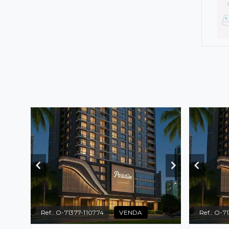
Ref.:
O-71377-110774
VENDA
Ref.:
O-71