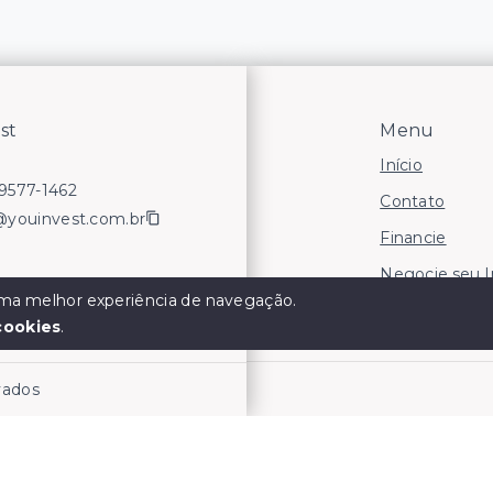
st
Menu
Início
99577-1462
Contato
@youinvest.com.br
Financie
Negocie seu 
 uma melhor experiência de navegação.
Áreas para In
cookies
.
rvados