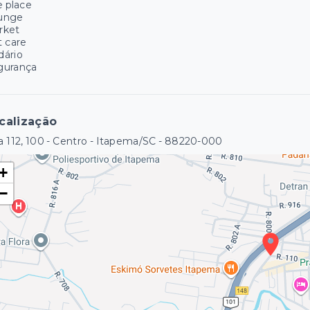
e place
unge
rket
 care
dário
gurança
calização
 112, 100 - Centro - Itapema/SC
- 88220-000
+
−