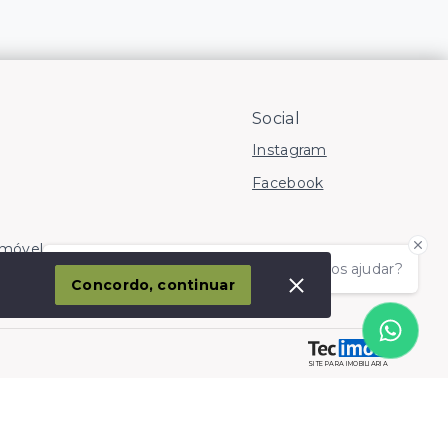
Social
Instagram
Facebook
Imóvel
Olá! somos da Linkmob, como podemos ajudar?
corporação
Concordo, continuar
SITE PARA IMOBILIARIA