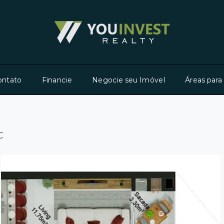
ontato
Financie
Negocie seu Imóvel
Áreas para
C