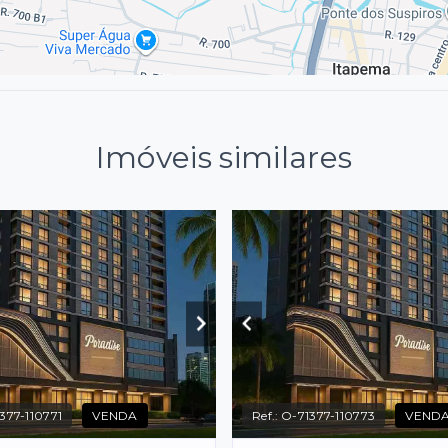
Imóveis similares
377-110771
VENDA
Ref.:
O-71377-110773
VEND