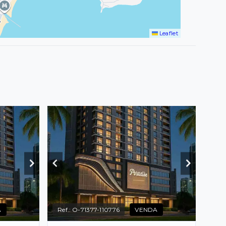
Leaflet
A
Ref.:
O-71377-110776
VENDA