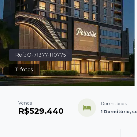
Ref.:
O-71377-110775
11
fotos
Venda
Dormitórios
R$529.440
1 Dormitório, s