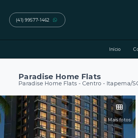
(41) 99577-1462
Início
C
Paradise Home Flats
Paradise Home Flats -
Centro - Itapema/S
Mais fotos