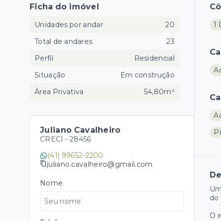
Ficha do imóvel
C
Unidades por andar
20
1 
Total de andares
23
Ca
Perfil
Residencial
A
Situação
Em construção
Área Privativa
54,80m²
Ca
A
Juliano Cavalheiro
Pi
CRECI -
28456
(41) 99652-2200
juliano.cavalheiro@gmail.com
De
Nome
Um
do 
O 