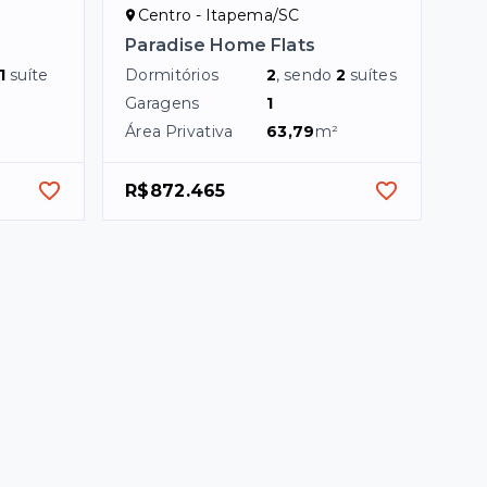
Centro - Itapema/SC
Paradise Home Flats
1
suíte
Dormitórios
2
, sendo
2
suítes
Garagens
1
Área Privativa
63,79
m²
R$872.465