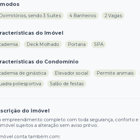
ômodos
Dormitórios, sendo 3 Suítes
4 Banheiros
2 Vagas
racterísticas do Imóvel
cademia
Deck Molhado
Portaria
SPA
racterísticas do Condomínio
cademia de ginástica
Elevador social
Permite animais
uadra poliesportiva
Salão de festas
scrição do imóvel
 empreendimento completo com toda segurança, conforto e la
imóvel sujeitos a alteração sem aviso prévio.
imóvel conta também com: