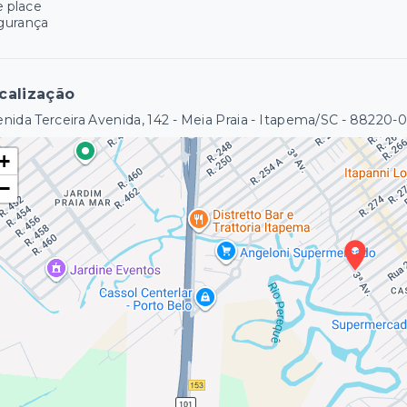
e place
gurança
calização
nida Terceira Avenida, 142 - Meia Praia - Itapema/SC
- 88220-
+
−