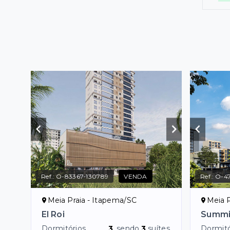
Ref.:
O-83367-130789
VENDA
Ref.:
O-47
Meia Praia - Itapema/SC
Meia P
El Roi
Summi
Dormitórios
3
, sendo
3
suítes
Dormitó