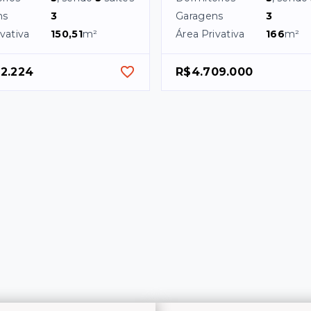
ns
3
Garagens
3
vativa
150,51
m²
Área Privativa
166
m²
92.224
R$4.709.000