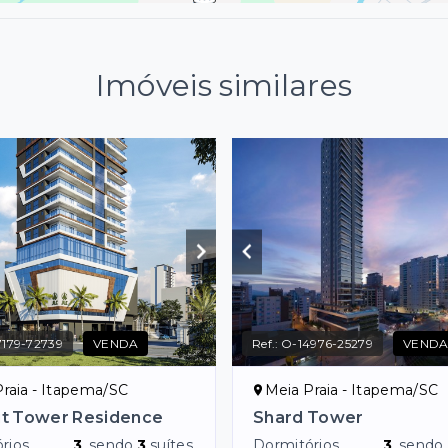
Imóveis similares
179-72739
VENDA
Ref.:
O-14976-25279
VEND
raia - Itapema/SC
Meia Praia - Itapema/SC
t Tower Residence
Shard Tower
rios
3
, sendo
3
suítes
Dormitórios
3
, sendo