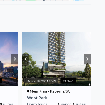
A
Ref.:
O-56799-86736
VENDA
Meia Praia - Itapema/SC
West Park
3
suítes
Dormitórios
3
, sendo
3
suítes