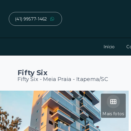
(41) 99577-1462
Início
C
Fifty Six
Fifty Six -
Meia Praia - Itapema/SC
Mais fotos