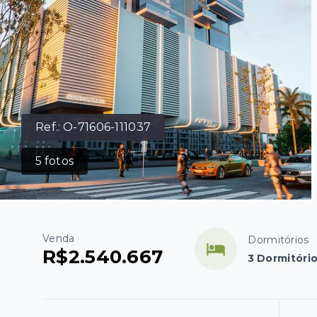
Ref.:
O-71606-111037
5
fotos
Venda
Dormitórios
R$2.540.667
3 Dormitório