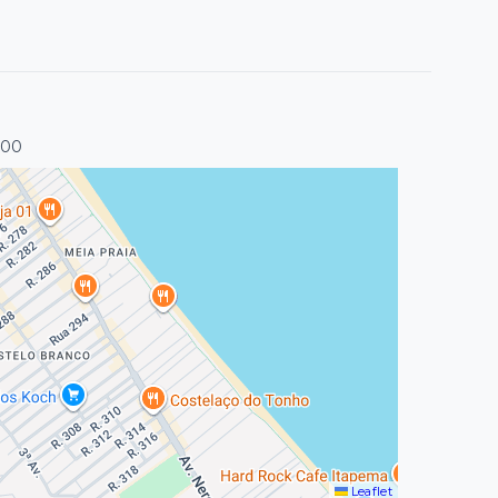
000
Leaflet