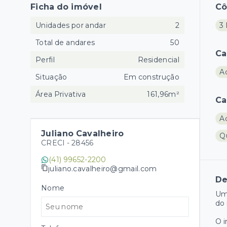
Ficha do imóvel
C
Unidades por andar
2
3 
Total de andares
50
Ca
Perfil
Residencial
A
Situação
Em construção
Área Privativa
161,96m²
Ca
A
Juliano Cavalheiro
Q
CRECI -
28456
(41) 99652-2200
juliano.cavalheiro@gmail.com
De
Nome
Um
do 
O 