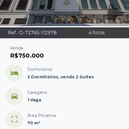
Ref.:
O-72765-112978
4
fotos
Venda
R$750.000
Dormitórios
2 Dormitórios, sendo 2 Suítes
Garagens
1 Vaga
Área Privativa
70 m²