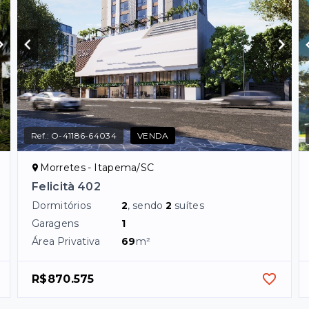
Ref.:
O-41186-64034
VENDA
Morretes - Itapema/SC
Felicità 402
Dormitórios
2
, sendo
2
suítes
Garagens
1
Área Privativa
69
m²
R$870.575