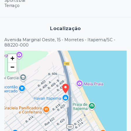
Sports bar
Terraço
Localização
Avenida Marginal Oeste, 15 - Morretes - Itapema/SC
-
88220-000
+
−