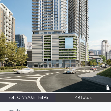
Ref.:
O-74703-116195
49
fotos
Venda