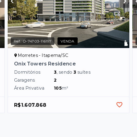
Ref.:
O-74703-116197
VENDA
Morretes - Itapema/SC
Onix Towers Residence
Dormitórios
3
, sendo
3
suítes
Garagens
2
Área Privativa
105
m²
R$1.607.868