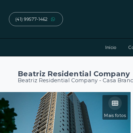
(41) 99577-1462
Início
C
Beatriz Residential Company
Beatriz Residential Company -
Casa Branc
Mais fotos