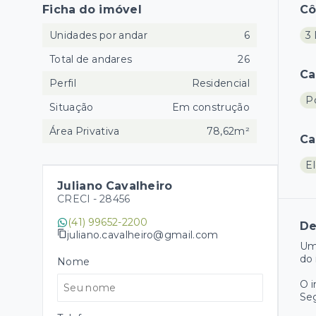
Ficha do imóvel
C
Unidades por andar
6
3 
Total de andares
26
Ca
Perfil
Residencial
Po
Situação
Em construção
Área Privativa
78,62m²
Ca
El
Juliano Cavalheiro
CRECI -
28456
(41) 99652-2200
De
juliano.cavalheiro@gmail.com
Um
do 
Nome
O 
Se