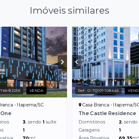
Imóveis similares
766-82256
VENDA
Ref.:
O-70101-108445
VEN
Branca - Itapema/SC
Casa Branca - Itapema/S
 One
The Castle Residence
rios
3
, sendo
1
suíte
Dormitórios
2
, sendo
ns
1
Garagens
1
vativa
70
m²
Área Privativa
69,35
m