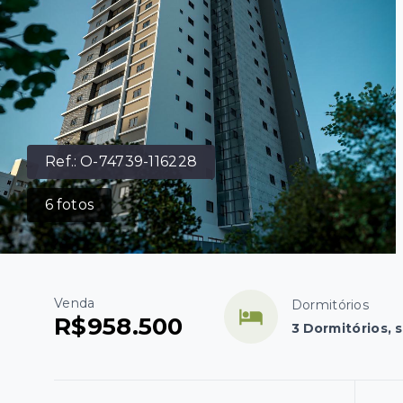
Ref.:
O-74739-116228
6
fotos
Venda
Dormitórios
R$958.500
3 Dormitórios, 