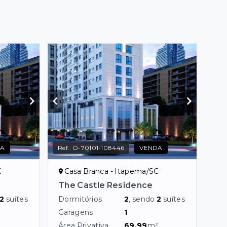
DA
Ref.:
O-70101-108446
VENDA
C
Casa Branca - Itapema/SC
The Castle Residence
2
suítes
Dormitórios
2
, sendo
2
suítes
Garagens
1
²
Área Privativa
69,99
m²