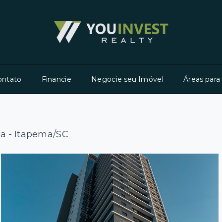
ontato
Financie
Negocie seu Imóvel
Áreas para
a - Itapema/SC