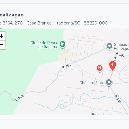
calização
 816A, 270 - Casa Branca - Itapema/SC
- 88220-000
+
−