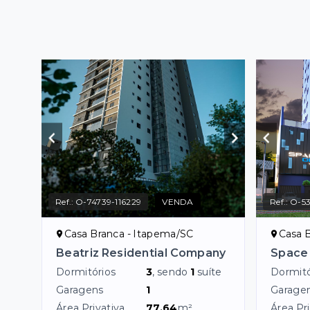
Ref.:
O-74739-116229
VENDA
Ref.:
O-53
Casa Branca - Itapema/SC
Casa 
Beatriz Residential Company
Space
Dormitórios
3
, sendo
1
suíte
Dormitó
Garagens
1
Garage
Área Privativa
77,64
m²
Área Pri