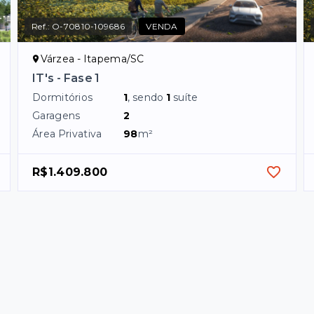
Ref.:
O-70810-109686
VENDA
Várzea - Itapema/SC
IT's - Fase 1
Dormitórios
1
, sendo
1
suíte
Garagens
2
Área Privativa
98
m²
R$1.409.800