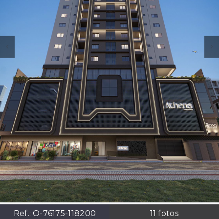
Ref.:
O-76175-118200
11
fotos