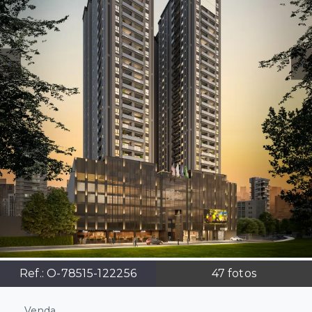
Ref.:
O-78515-122256
47
fotos
Venda