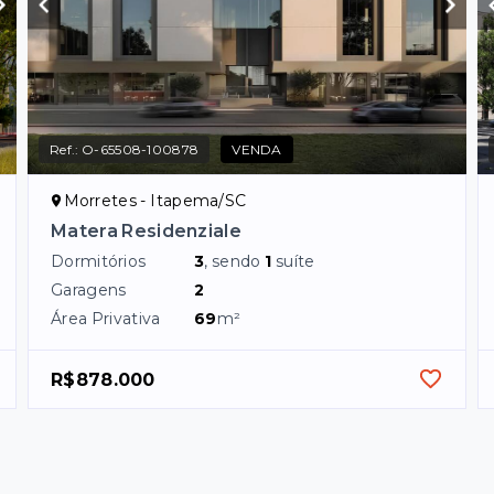
Ref.:
O-65508-100878
VENDA
Morretes - Itapema/SC
Matera Residenziale
Dormitórios
3
, sendo
1
suíte
Garagens
2
Área Privativa
69
m²
R$878.000