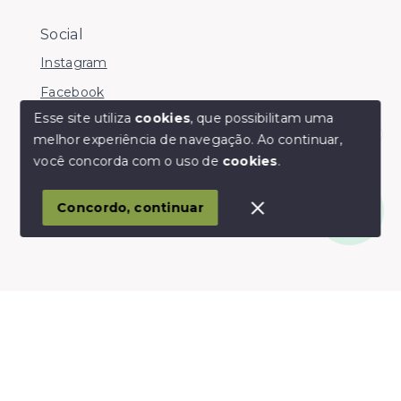
Social
Instagram
Facebook
Esse site utiliza
cookies
, que possibilitam uma
melhor experiência de navegação.
Ao continuar,
Olá! somos da Linkmob, como podemos ajudar?
você concorda com o uso de
cookies
.
© Copyright 2026 - Youinvest - Todos os direitos
reservados
Concordo, continuar
SITE PARA IMOBILIARIA
Início
Histórico
Favoritos