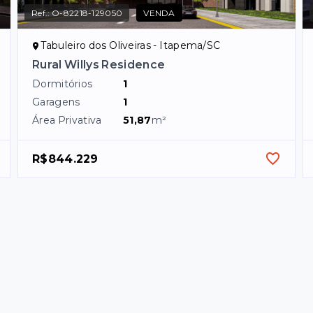
Ref.:
O-82218-129050
VENDA
Tabuleiro dos Oliveiras - Itapema/SC
Rural Willys Residence
Dormitórios
1
Garagens
1
Área Privativa
51,87
m²
R$844.229