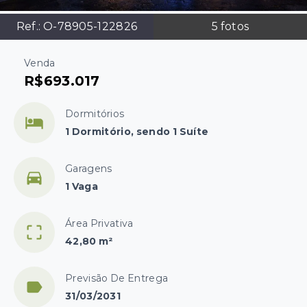
Ref.:
O-78905-122826
5
fotos
Venda
R$693.017
Dormitórios
1 Dormitório, sendo 1 Suíte
Garagens
1 Vaga
Área Privativa
42,80 m²
Previsão De Entrega
31/03/2031