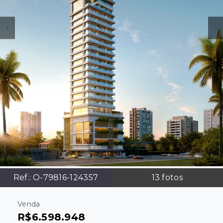
Ref.:
O-79816-124357
13
fotos
Venda
R$6.598.948