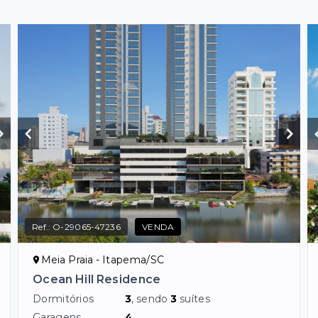
Ref.:
O-29065-47236
VENDA
Meia Praia - Itapema/SC
Ocean Hill Residence
Dormitórios
3
, sendo
3
suítes
Garagens
4